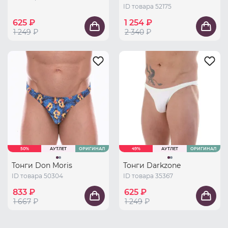
ID товара 52175
625 ₽
1 254 ₽
1 249
₽
2 340
₽
50%
АУТЛЕТ
ОРИГИНАЛ
49%
АУТЛЕТ
ОРИГИНАЛ
Тонги Don Moris
Тонги Darkzone
ID товара 50304
ID товара 35367
833 ₽
625 ₽
1 667
₽
1 249
₽