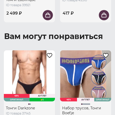
ID товара 49510
ID товара 39921
2 499 ₽
417 ₽
Вам могут понравиться
49%
АУТЛЕТ
ОРИГИНАЛ
S
46%
АУТЛЕТ
ОРИГИНАЛ
Тонги Darkzone
Набор трусов, Тонги
Boefje
ID товара 37145