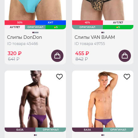
50%
ХИТ
45%
АУТЛЕТ
АУТЛЕТ
ОРИГИНАЛ
S
ОРИГИНАЛ
S
Слипы DonDon
Слипы VAN BAAM
ID товара 45466
ID товара 49755
320 ₽
455 ₽
641
₽
842
₽
БАЗА
ОРИГИНАЛ
БАЗА
ОРИГИНАЛ