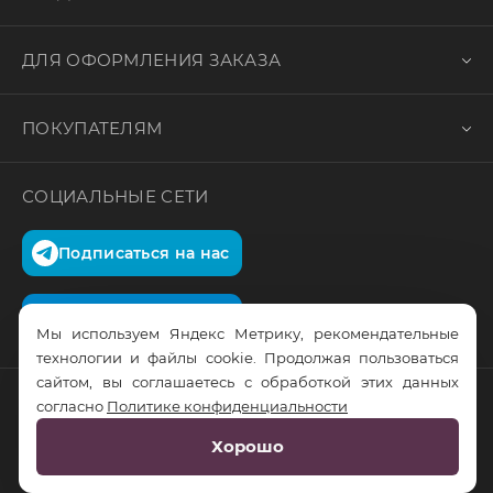
ДЛЯ ОФОРМЛЕНИЯ ЗАКАЗА
ПОКУПАТЕЛЯМ
СОЦИАЛЬНЫЕ СЕТИ
Подписаться на нас
Подписаться на нас
Мы используем Яндекс Метрику, рекомендательные
технологии и файлы cookie. Продолжая пользоваться
сайтом, вы соглашаетесь с обработкой этих данных
согласно
Политике конфиденциальности
© RusTrus. 2011-2026. Все права защищены
Хорошо
Разработка сайта:
RS Digital