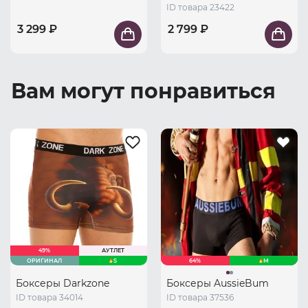
ID товара 23422
3 299 ₽
2 799 ₽
Вам могут понравиться
49%
АУТЛЕТ
ОРИГИНАЛ
S
64%
M
Боксеры Darkzone
Боксеры AussieBum
ID товара 34014
ID товара 37536