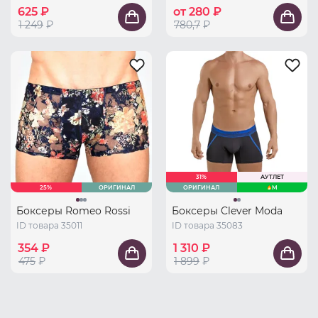
625 ₽
от 280 ₽
1 249
₽
780,7
₽
31%
АУТЛЕТ
25%
ОРИГИНАЛ
ОРИГИНАЛ
M
Боксеры Romeo Rossi
Боксеры Clever Moda
ID товара 35011
ID товара 35083
354 ₽
1 310 ₽
475
₽
1 899
₽