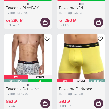
Боксеры PLAYBOY
Боксеры N2N
ID товара 29958
ID товара 36913
от 280 ₽
от 280 ₽
526,4
₽
580,3
₽
50%
АУТЛЕТ
ОРИГИНАЛ
L
50%
АУТЛЕТ
ОРИГИНАЛ
Боксеры Darkzone
Боксеры Darkzone
ID товара 37152
ID товара 37230
862 ₽
593 ₽
1 724
₽
1 186
₽