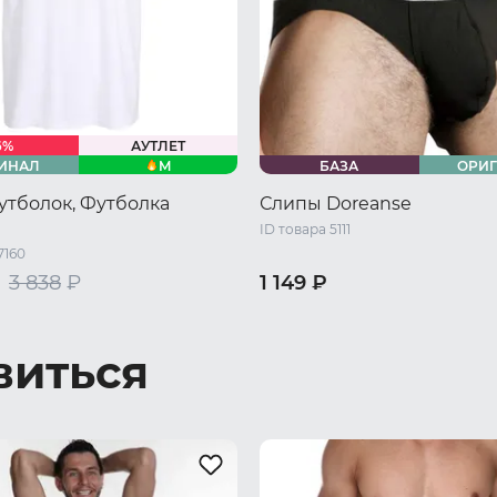
6%
АУТЛЕТ
M
ИНАЛ
БАЗА
ОРИ
утболок, Футболка
Слипы Doreanse
ID товара 5111
7160
3 838
₽
1 149 ₽
48 RU / L
52 RU / XXL
44 RU / S
46 RU / M
48 RU 
50 RU / XL
52 RU / XXL
виться