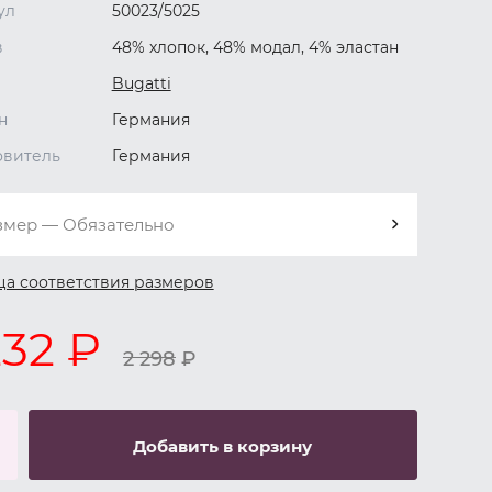
ул
50023/5025
в
48% хлопок, 48% модал, 4% эластан
Bugatti
н
Германия
овитель
Германия
змер — Обязательно
ца соответствия размеров
232 ₽
2 298
₽
Добавить в корзину