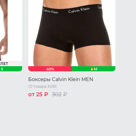
ТЛЕТ
S
M
40%
Боксеры Calvin Klein MEN
ID товара 34161
от 25 ₽
302
₽
 L
50 RU / M
52 RU / L
54 RU / XL
56 RU / XXL