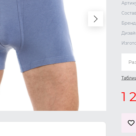
Артик
Соста
Бренд
Дизай
Изгот
Ра
Табли
1 