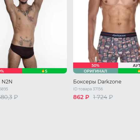
50%
АУ
S
0%
ОРИГИНАЛ
 N2N
Боксеры Darkzone
6895
ID товара 37156
580,3
₽
862 ₽
1 724
₽
XL
42 RU / S
44 RU / M
46 RU /
48 RU / XL
50 RU / XXL