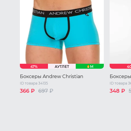
M
47%
АУТЛЕТ
4
Боксеры Andrew Christian
Боксеры
ID товара 34135
ID товара 3
366 ₽
697
₽
348 ₽
S
M
L
XL
4631167074717 RU / XXL
S
M
L