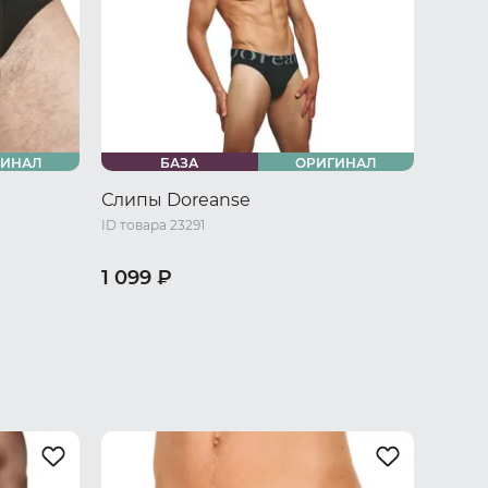
ГИНАЛ
БАЗА
ОРИГИНАЛ
Слипы Doreanse
ID товара 23291
1 099 ₽
/ L
44 RU / S
46 RU / M
48 RU / L
50 RU / XL
52 RU / XXL