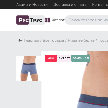
Акции и Новости
Доставка и оплата
Контакт
Каталог
Часто ищут
Главная
/
Все товары
/
Нижнее белье
/
Трус
Плавки
Нижнее белье / Плавки
Топ-бра
46%
АУТЛЕТ
ОРИГИНАЛ
Нижнее белье / Топ-бра
Боксеры и хипсы
Нижнее белье / Трусы / 
Джоки
Нижнее белье / Трусы / 
Майки
Одежда / Майки