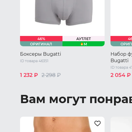
46%
АУТЛЕТ
4
M
ОРИГИНАЛ
ОРИГ
Боксеры Bugatti
Набор ф
Bugatti
ID товара 46351
ID товара 4
1 232 ₽
2 298
₽
2 054 ₽
46 RU / M
46 RU / M
48 RU / L
50 RU / XL
52 RU / XXL
Вам могут понра