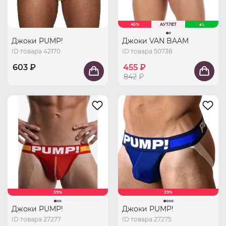
45%
АУТЛЕТ
L
Джоки PUMP!
Джоки VAN BAAM
ID товара 42170
ID товара 50738
603 ₽
455 ₽
842
₽
39%
39%
Джоки PUMP!
Джоки PUMP!
ID товара 27277
ID товара 27275