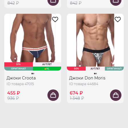
842
₽
842
₽
51%
АУТЛЕТ
ОРИГИНАЛ
XL
50%
АУТЛЕТ
ОРИГИНАЛ
Джоки Croota
Джоки Don Moris
ID товара 47015
ID товара 44684
455 ₽
674 ₽
936
₽
1 348
₽