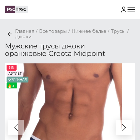
Главная
/
Все товары
/
Нижнее белье
/
Трусы
/
Джоки
Мужские трусы джоки
оранжевые Croota Midpoint
51%
АУТЛЕТ
ОРИГИНАЛ
XL