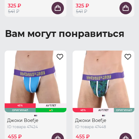
325 ₽
325 ₽
541
₽
541
₽
Вам могут понравиться
45%
АУТЛЕТ
ОРИГИНАЛ
S
45%
АУТЛЕТ
ОРИГИНАЛ
Джоки Boefje
Джоки Boefje
ID товара 47424
ID товара 47448
455 ₽
455 ₽