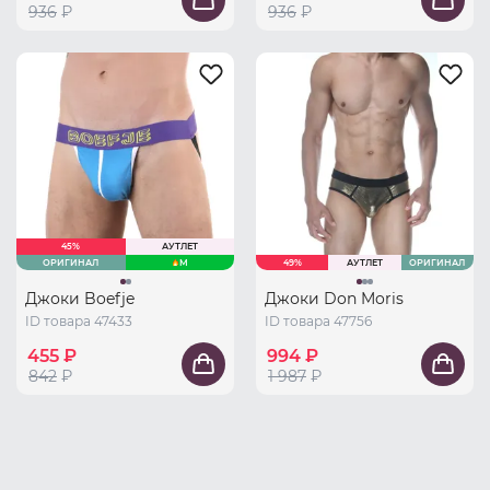
936
₽
936
₽
45%
АУТЛЕТ
ОРИГИНАЛ
M
49%
АУТЛЕТ
ОРИГИНАЛ
Джоки Boefje
Джоки Don Moris
ID товара 47433
ID товара 47756
455 ₽
994 ₽
842
₽
1 987
₽