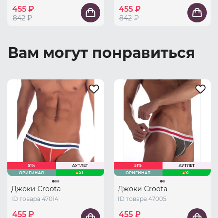
455 ₽
455 ₽
842
₽
842
₽
Вам могут понравиться
51%
АУТЛЕТ
51%
АУТЛЕТ
ОРИГИНАЛ
XL
ОРИГИНАЛ
XL
Джоки Croota
Джоки Croota
ID товара 47014
ID товара 47005
455 ₽
455 ₽