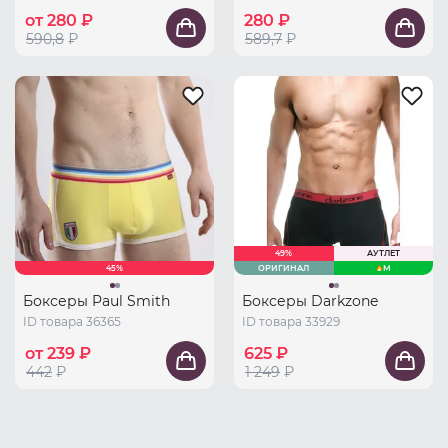
от 280 ₽
280 ₽
590,8
₽
589,7
₽
49%
АУТЛЕТ
45%
ОРИГИНАЛ
M
Боксеры Paul Smith
Боксеры Darkzone
ID товара 36365
ID товара 33929
от 239 ₽
625 ₽
442
₽
1 249
₽