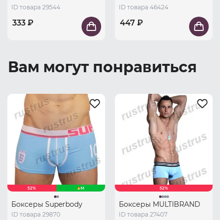
ID товара 29544
ID товара 46424
333 ₽
447 ₽
Вам могут понравиться
52%
M
52%
Боксеры Superbody
Боксеры MULTIBRAND
ID товара 29870
ID товара 27407