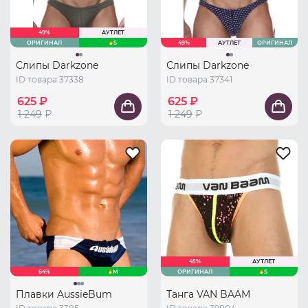
49%
АУТЛЕТ
ОРИГИНАЛ
S
49%
АУТЛЕТ
ОРИГИНАЛ
Слипы Darkzone
Слипы Darkzone
ID товара 37338
ID товара 37341
625 ₽
625 ₽
1 249
₽
1 249
₽
45%
АУТЛЕТ
64%
M
ОРИГИНАЛ
S
Плавки AussieBum
Танга VAN BAAM