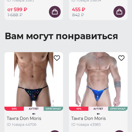
ID товара 3385
ID товара 39804
от 599 ₽
455 ₽
1 688
₽
842
₽
Вам могут понравиться
50%
АУТЛЕТ
ОРИГИНАЛ
49%
АУТЛЕТ
ОРИГИНАЛ
Танга Don Moris
Танга Don Moris
ID товара 44706
ID товара 43985