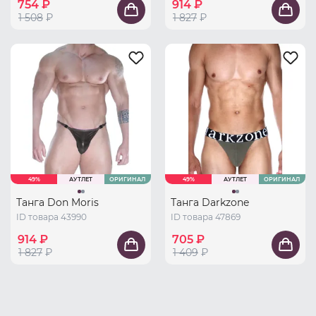
754 ₽
914 ₽
1 508
₽
1 827
₽
49%
АУТЛЕТ
ОРИГИНАЛ
49%
АУТЛЕТ
ОРИГИНАЛ
Танга Don Moris
Танга Darkzone
ID товара 43990
ID товара 47869
914 ₽
705 ₽
1 827
₽
1 409
₽