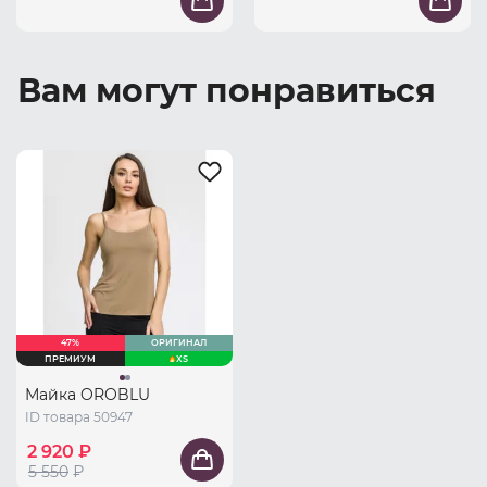
Вам могут понравиться
47%
ОРИГИНАЛ
ПРЕМИУМ
XS
Майка OROBLU
ID товара 50947
2 920 ₽
5 550
₽