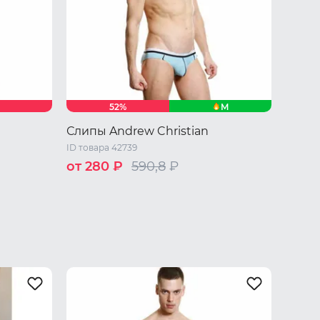
M
52%
Слипы Andrew Christian
ID товара 42739
от 280 ₽
590,8
₽
M
L
XL