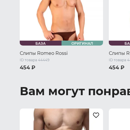
БАЗА
ОРИГИНАЛ
БА
Слипы Romeo Rossi
Слипы R
ID товара 44449
ID товара 
454 ₽
454 ₽
46 RU / M
48 RU / L
50 RU / XL
44 RU / M
52 RU / XXL
50 RU / X
Вам могут понра