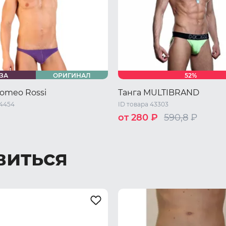
ЗА
ОРИГИНАЛ
52%
omeo Rossi
Танга MULTIBRAND
44454
ID товара 43303
от 280 ₽
590,8
₽
S
M
L
46 RU / L
48 RU / XL
XL
виться