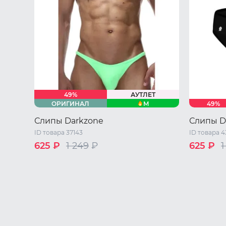
49%
АУТЛЕТ
M
ОРИГИНАЛ
49%
Слипы Darkzone
Слипы D
ID товара 37143
ID товара 
625 ₽
1 249
₽
625 ₽
1
42 RU / S
44 RU / M
46 RU / L
42 RU / S
48 RU / XL
48 RU / X