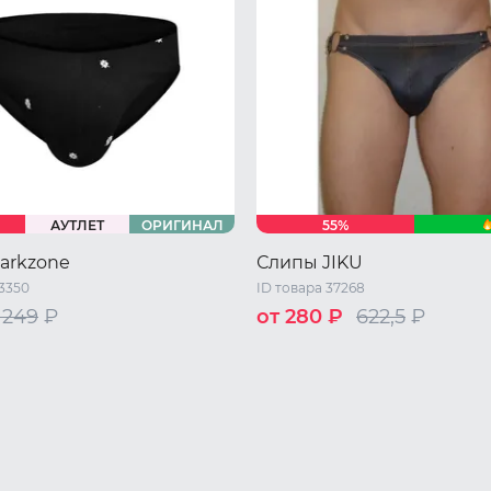
АУТЛЕТ
ОРИГИНАЛ
55%
arkzone
Слипы JIKU
43350
ID товара 37268
 249
₽
от 280 ₽
622,5
₽
S
M
L
44 RU / M
46 RU / L
L