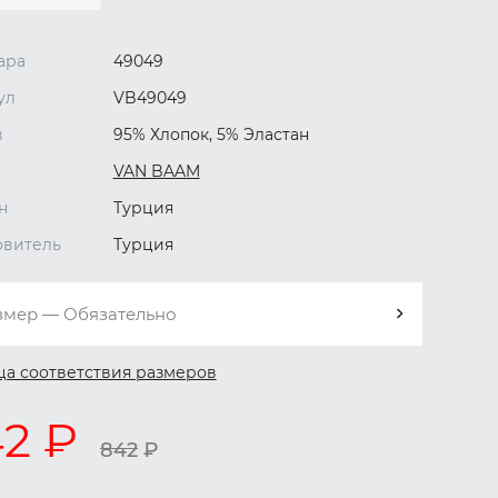
ара
49049
ул
VB49049
в
95% Хлопок, 5% Эластан
VAN BAAM
н
Турция
овитель
Турция
змер — Обязательно
ца соответствия размеров
2 ₽
842
₽