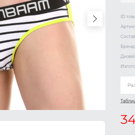
ID тов
Артик
Соста
Бренд
Дизай
Изгот
Ра
Табли
34