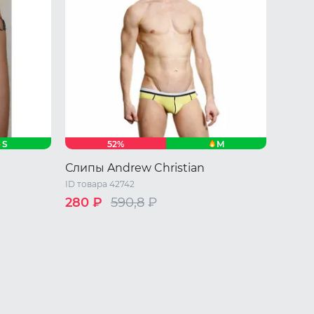
S
M
52%
Слипы Andrew Christian
ID товара 42742
280 ₽
590,8
₽
M
L