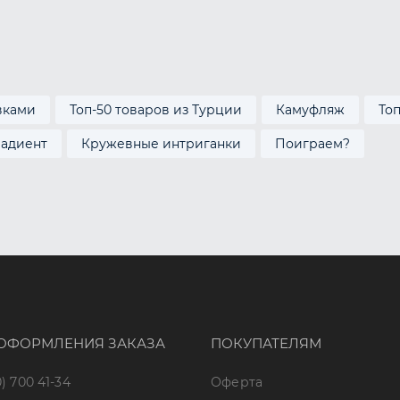
вками
Топ-50 товаров из Турции
Камуфляж
То
радиент
Кружевные интриганки
Поиграем?
ОФОРМЛЕНИЯ ЗАКАЗА
ПОКУПАТЕЛЯМ
) 700 41-34
Оферта