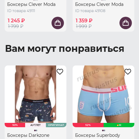
Боксеры Clever Moda
Боксеры Clever Moda
ID товара 49111
ID товара 49108
1 245 ₽
1 359 ₽
1 799
₽
1 999
₽
Вам могут понравиться
50%
АУТЛЕТ
ОРИГИНАЛ
52%
M
Боксеры Darkzone
Боксеры Superbody