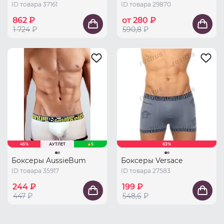
ID товара 37161
ID товара 29870
862 ₽
от 280 ₽
1 724
₽
590,8
₽
45%
АУТЛЕТ
S
63%
Боксеры AussieBum
Боксеры Versace
ID товара 35917
ID товара 27583
244 ₽
199 ₽
447
₽
548,6
₽