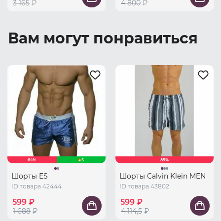
3 165
₽
4 800
₽
Вам могут понравиться
64%
S
85%
Шорты ES
Шорты Calvin Klein MEN
ID товара 42444
ID товара 43802
599 ₽
599 ₽
1 688
₽
4 114,5
₽