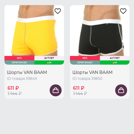
46%
АУТЛЕТ
46%
АУТЛЕТ
ОРИГИНАЛ
M
ОРИГИНАЛ
M
Шорты VAN BAAM
Шорты VAN BAAM
ID товара 39849
ID товара 39850
611 ₽
611 ₽
1 144
₽
1 144
₽