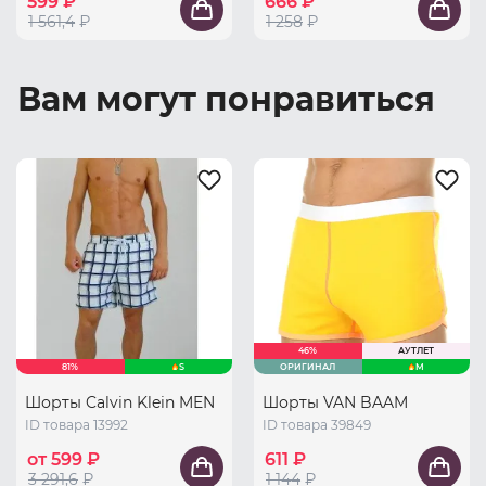
599 ₽
666 ₽
1 561,4
₽
1 258
₽
Вам могут понравиться
46%
АУТЛЕТ
81%
S
ОРИГИНАЛ
M
Шорты Calvin Klein MEN
Шорты VAN BAAM
ID товара 13992
ID товара 39849
от 599 ₽
611 ₽
3 291,6
₽
1 144
₽