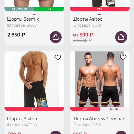
ОРИГИНАЛ
S
77%
Шорты Sesmik
Шорты Asitoo
ID товара 49607
ID товара 13730
2 850 ₽
от 599 ₽
2 637,5
₽
61%
47%
АУТЛЕТ
Шорты Asitoo
Шорты Andrew Christian
ID товара 43328
ID товара 22510