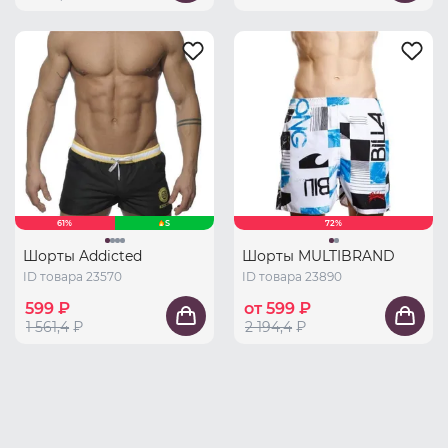
61%
S
72%
Шорты Addicted
Шорты MULTIBRAND
ID товара 23570
ID товара 23890
599 ₽
от 599 ₽
1 561,4
₽
2 194,4
₽