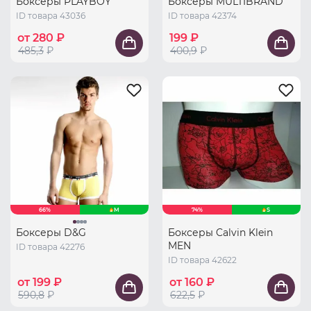
Боксеры PLAYBOY
Боксеры MULTIBRAND
ID товара 43036
ID товара 42374
от 280 ₽
199 ₽
485,3
₽
400,9
₽
66%
M
74%
S
Боксеры D&G
Боксеры Calvin Klein
MEN
ID товара 42276
ID товара 42622
от 199 ₽
от 160 ₽
590,8
₽
622,5
₽