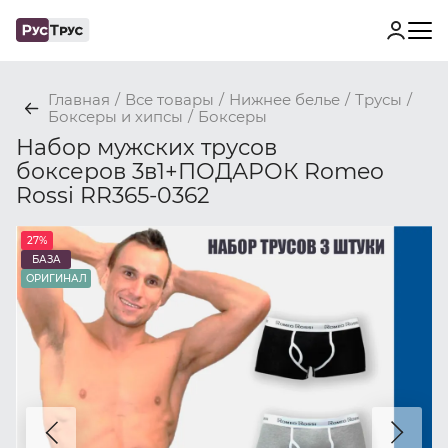
Главная
/
Все товары
/
Нижнее белье
/
Трусы
/
Боксеры и хипсы
/
Боксеры
Набор мужских трусов
боксеров 3в1+ПОДАРОК Romeo
Rossi RR365-0362
27%
БАЗА
ОРИГИНАЛ