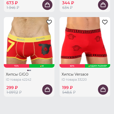
673 ₽
344 ₽
1 346
₽
634
₽
72%
M
63%
ОДИН РАЗМЕР
Хипсы GIGO
Хипсы Versace
ID товара 42242
ID товара 33220
299 ₽
199 ₽
1 097,2
₽
548,6
₽