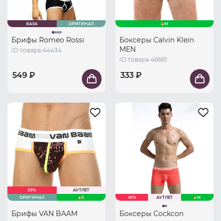
БАЗА
ОРИГИНАЛ
M
Брифы Romeo Rossi
Боксеры Calvin Klein
MEN
ID товара 44434
ID товара 46661
549 ₽
333 ₽
59%
АУТЛЕТ
ОРИГИНАЛ
S
45%
АУТЛЕТ
M
Брифы VAN BAAM
Боксеры Cockcon