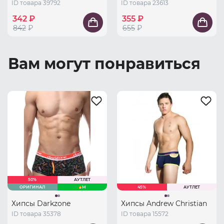
ID товара 39792
ID товара 23613
342 ₽
355 ₽
842
₽
655
₽
Вам могут понравиться
50%
АУТЛЕТ
ОРИГИНАЛ
M
45%
АУТЛЕТ
Хипсы Darkzone
Хипсы Andrew Christian
ID товара 35378
ID товара 15572