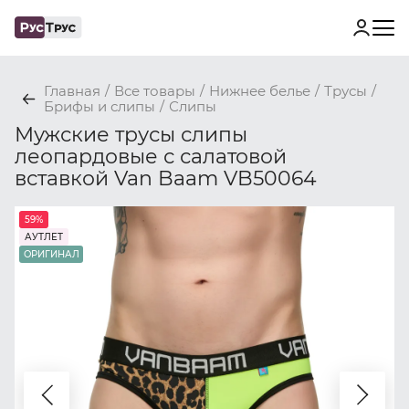
Главная
/
Все товары
/
Нижнее белье
/
Трусы
/
Брифы и слипы
/
Слипы
Мужские трусы слипы
леопардовые с салатовой
вставкой Van Baam VB50064
59%
АУТЛЕТ
ОРИГИНАЛ