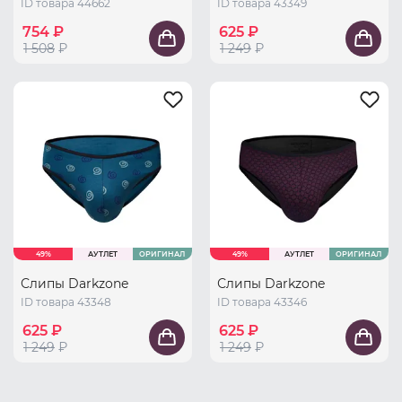
ID товара 44662
ID товара 43349
754 ₽
625 ₽
1 508
₽
1 249
₽
49%
АУТЛЕТ
ОРИГИНАЛ
49%
АУТЛЕТ
ОРИГИНАЛ
Слипы Darkzone
Слипы Darkzone
ID товара 43348
ID товара 43346
625 ₽
625 ₽
1 249
₽
1 249
₽