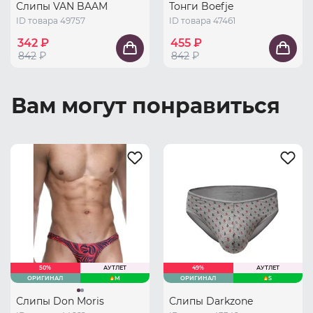
Слипы VAN BAAM
Тонги Boefje
ID товара 49757
ID товара 47461
342 ₽
455 ₽
842
₽
842
₽
Вам могут понравиться
50%
АУТЛЕТ
49%
АУТЛЕТ
ОРИГИНАЛ
M
ОРИГИНАЛ
S
Слипы Don Moris
Слипы Darkzone