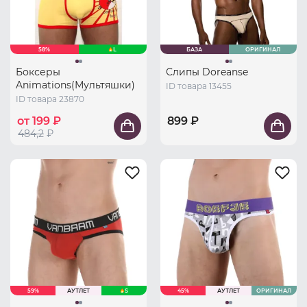
58%
L
БАЗА
ОРИГИНАЛ
Боксеры
Слипы Doreanse
Animations(Мультяшки)
ID товара 13455
ID товара 23870
от 199 ₽
899 ₽
484,2
₽
59%
АУТЛЕТ
S
45%
АУТЛЕТ
ОРИГИНАЛ