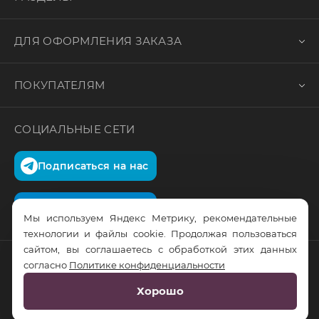
ДЛЯ ОФОРМЛЕНИЯ ЗАКАЗА
ПОКУПАТЕЛЯМ
СОЦИАЛЬНЫЕ СЕТИ
Подписаться на нас
Подписаться на нас
Мы используем Яндекс Метрику, рекомендательные
технологии и файлы cookie. Продолжая пользоваться
сайтом, вы соглашаетесь с обработкой этих данных
согласно
Политике конфиденциальности
© RusTrus. 2011-2026. Все права защищены
Хорошо
Разработка сайта:
RS Digital