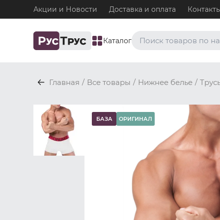
Акции и Новости
Доставка и оплата
Контакт
Каталог
Часто ищут
Главная
/
Все товары
/
Нижнее белье
/
Трус
Плавки
Нижнее белье / Плавки
Топ-бра
БАЗА
ОРИГИНАЛ
Нижнее белье / Топ-бра
Боксеры и хипсы
Нижнее белье / Трусы / 
Джоки
Нижнее белье / Трусы / 
Майки
Одежда / Майки