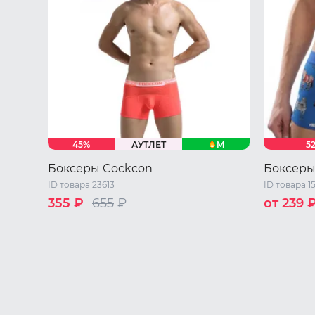
M
45%
АУТЛЕТ
5
Боксеры Cockcon
Боксеры
ID товара 23613
ID товара 1
355 ₽
655
₽
от 239 
S
M
L
XL
XXL
S
M
L