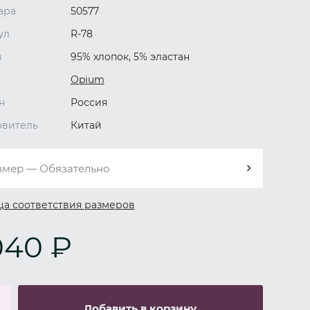
ара
50577
ул
R-78
в
95% хлопок, 5% эластан
Opium
н
Россия
овитель
Китай
змер — Обязательно
ца соответствия размеров
040 ₽
Добавить в корзину