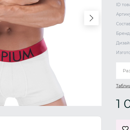
ID тов
Артик
Соста
Бренд
Дизай
Изгот
Ра
Табли
1 