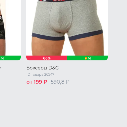
M
M
66%
O
Боксеры D&G
ID товара 26547
от 199 ₽
590,8
₽
M
XL