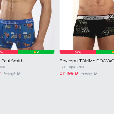
M
2%
57%
 Paul Smith
Боксеры TOMMY DOOYA
5516
ID товара 23941
₽
505,3
₽
от 199 ₽
463,1
₽
XL
XXL
S
M
L
XL