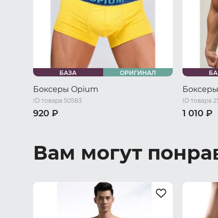
БАЗА
ОРИГИНАЛ
БА
Боксеры Opium
Боксеры
ID товара 50583
ID товара 2
920 ₽
1 010 ₽
46 RU / S
48 RU / M
50 RU / L
46 RU / S
52 RU / XL
54 RU / XXL
56 RU / XXXL
52 RU / XL
Вам могут понра