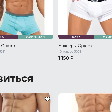
ЗА
ОРИГИНАЛ
БАЗА
ОРИ
 Opium
Боксеры Opium
5531
ID товара 50581
1 150 ₽
48 RU / M
50 RU / L
46 RU / S
48 RU / M
50 RU /
54 RU / XXL
56 RU / XXXL
52 RU / XL
54 RU / XXL
56 R
виться
58 RU / XXXXL