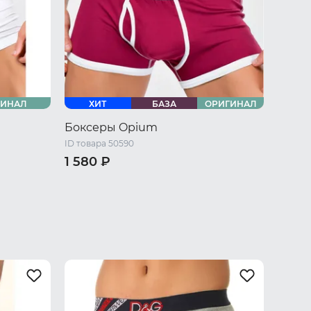
ГИНАЛ
ХИТ
БАЗА
ОРИГИНАЛ
Боксеры Opium
ID товара 50590
1 580 ₽
46 RU / S
48 RU / M
50 RU / L
 L
52 RU / XL
54 RU / XXL
56 RU / XXXL
U / XXXL