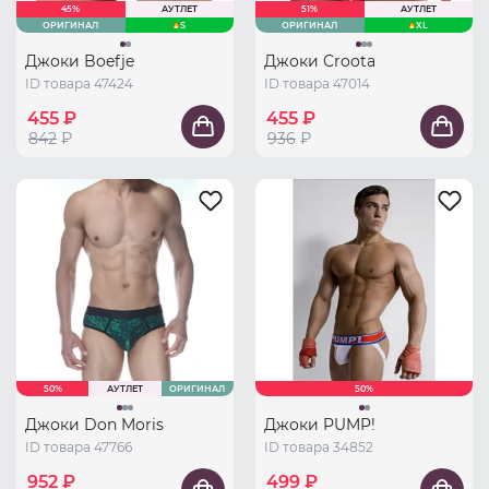
45%
АУТЛЕТ
51%
АУТЛЕТ
ОРИГИНАЛ
S
ОРИГИНАЛ
XL
Джоки Boefje
Джоки Croota
ID товара 47424
ID товара 47014
455 ₽
455 ₽
842
₽
936
₽
50%
АУТЛЕТ
ОРИГИНАЛ
50%
Джоки Don Moris
Джоки PUMP!
ID товара 47766
ID товара 34852
952 ₽
499 ₽