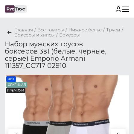
Главная
/
Все товары
/
Нижнее белье
/
Трусы
/
Боксеры и хипсы
/
Боксеры
Набор мужских трусов
боксеров 3в1 (белые, черные,
серые) Emporio Armani
111357_CC717 02910
ХИТ
ОРИГИНАЛ
ПРЕМИУМ