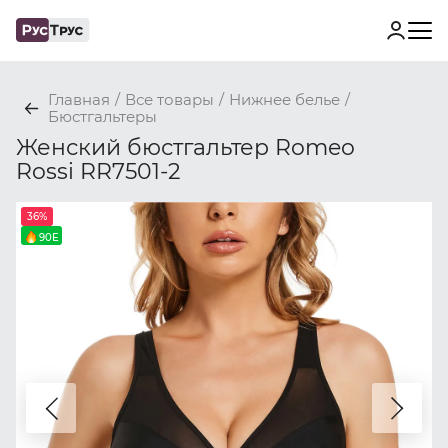
Главная
/
Все товары
/
Нижнее белье
/
Бюстгальтеры
Женский бюстгальтер Romeo
Rossi RR7501-2
36%
90E