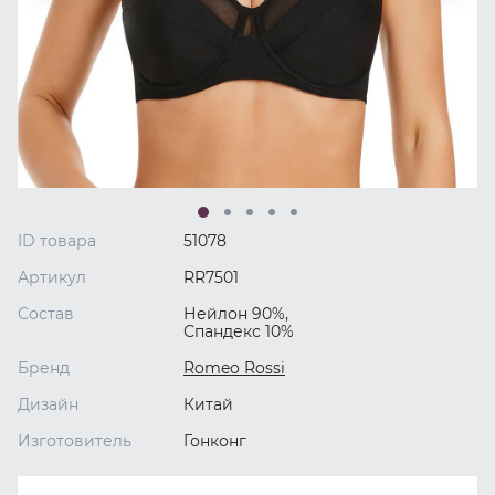
ID товара
51078
Артикул
RR7501
Состав
Нейлон 90%,
Спандекс 10%
Бренд
Romeo Rossi
Дизайн
Китай
Изготовитель
Гонконг