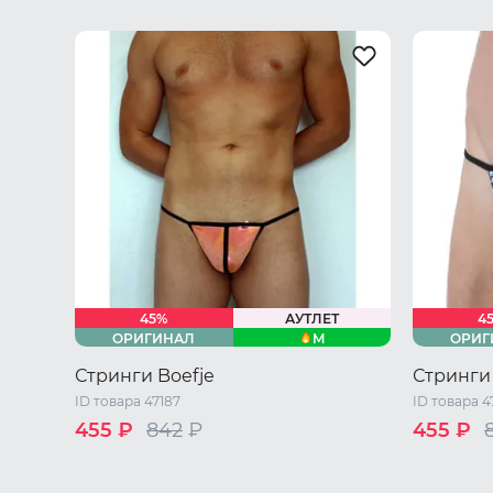
45%
АУТЛЕТ
4
M
ОРИГИНАЛ
ОРИГ
Стринги Boefje
Стринги 
ID товара 47187
ID товара 4
455 ₽
842
₽
455 ₽
S
44 RU 
42 RU / S
44 RU / M
46 RU / L
48 RU / XL