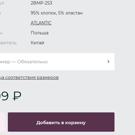
ул
2BMP-253
в
95% хлопок, 5% эластан
ATLANTIC
н
Польша
овитель
Китай
змер — Обязательно
ца соответствия размеров
9 ₽
Добавить в корзину