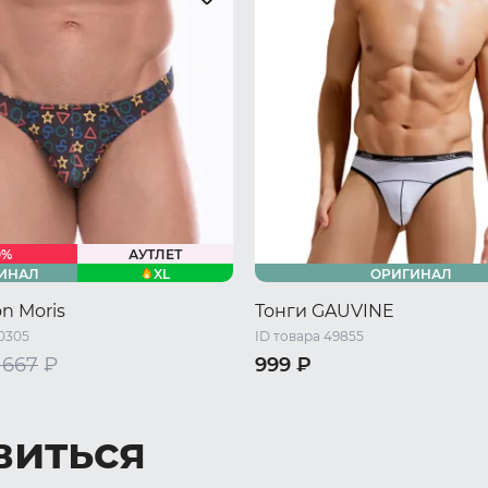
0%
АУТЛЕТ
XL
ИНАЛ
ОРИГИНАЛ
n Moris
Тонги GAUVINE
50305
ID товара 49855
 667
₽
999 ₽
46 RU / M
48 RU / L
44 RU / S
46 RU / M
48 RU 
L
50 RU / XL
виться