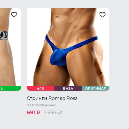
L
44%
БАЗА
ОРИГИНАЛ
Стринги Romeo Rossi
ID товара 45446
691 ₽
1 234
₽
44 RU / S
46 RU / M
48 RU / L
50 RU / XL
52 RU / XXL