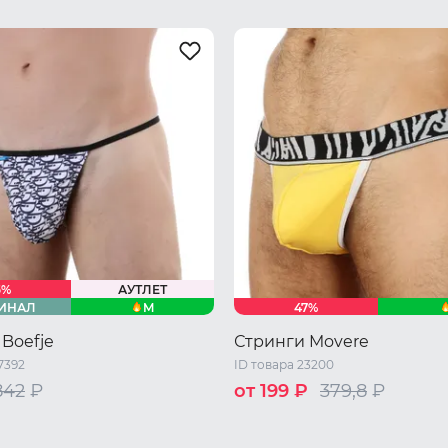
5%
АУТЛЕТ
M
ИНАЛ
47%
Boefje
Стринги Movere
7392
ID товара 23200
842
₽
от 199 ₽
379,8
₽
/ M
L
XL
S
M
L
XL
XXL