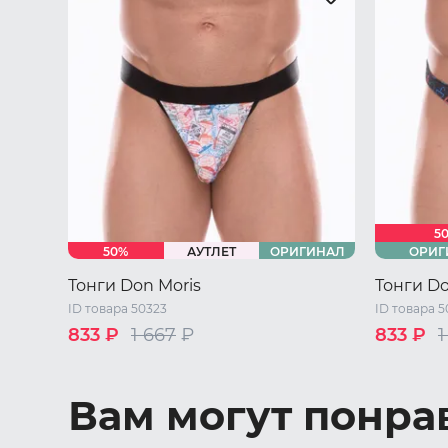
5
50%
АУТЛЕТ
ОРИГИНАЛ
ОРИГ
Тонги Don Moris
Тонги Do
ID товара 50323
ID товара 
833 ₽
1 667
₽
833 ₽
1
44 RU / S
46 RU / M
48 RU / L
44 RU / S
50 RU / XL
50 RU / X
Вам могут понра