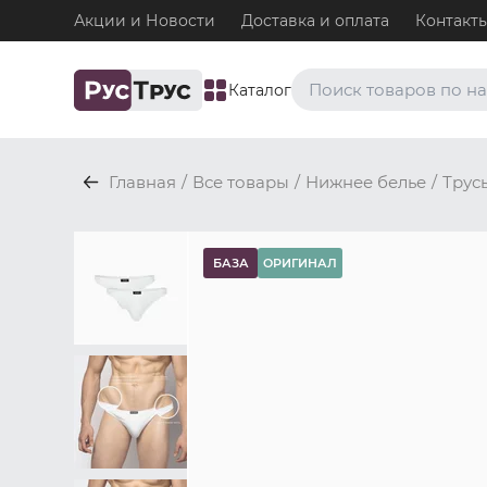
Акции и Новости
Доставка и оплата
Контакт
Каталог
Часто ищут
Главная
/
Все товары
/
Нижнее белье
/
Трус
Плавки
Нижнее белье / Плавки
Топ-бра
БАЗА
ОРИГИНАЛ
Нижнее белье / Топ-бра
Боксеры и хипсы
Нижнее белье / Трусы / 
Джоки
Нижнее белье / Трусы / 
Майки
Одежда / Майки