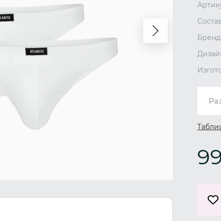
Артик
Соста
Бренд
Дизай
Изгот
Ра
Табли
99