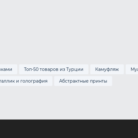
вками
Топ-50 товаров из Турции
Камуфляж
Му
таллик и голография
Абстрактные принты