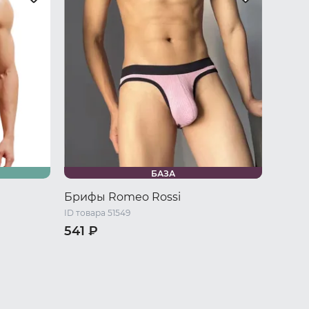
БАЗА
Брифы Romeo Rossi
ID товара 51549
541 ₽
/ L
46 RU / M
48 RU / L
50 RU / XL
52 RU / XXL
54 RU / XXXL