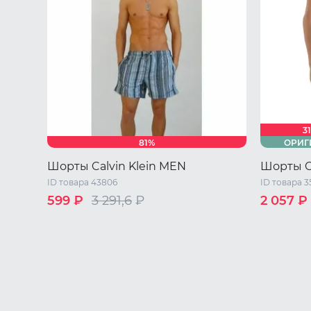
3
81%
ОРИГ
Шорты Calvin Klein MEN
Шорты C
ID товара 43806
ID товара 3
599 ₽
3 291,6
₽
2 057 ₽
S
M
L
44 RU / S
48 RU / X