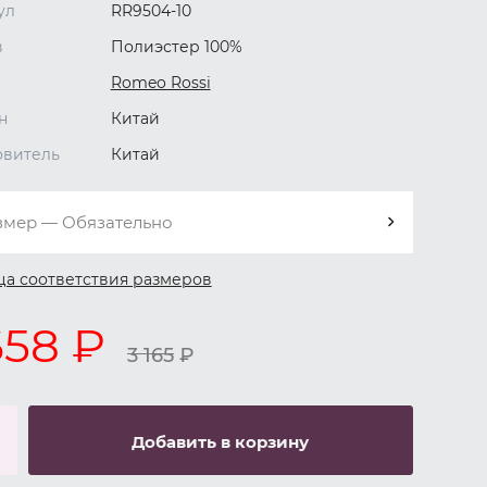
ул
RR9504-10
в
Полиэстер 100%
Romeo Rossi
н
Китай
овитель
Китай
змер — Обязательно
ца соответствия размеров
658 ₽
3 165
₽
Добавить в корзину