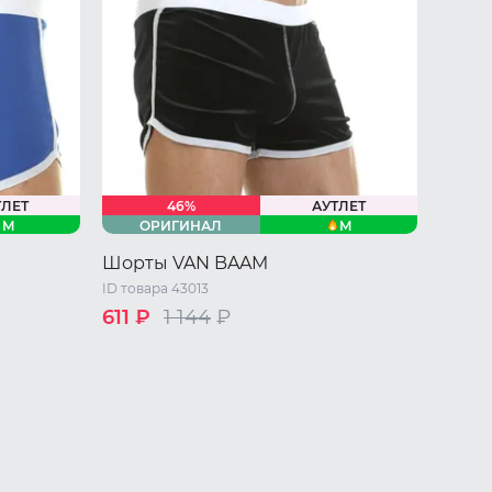
ТЛЕТ
46%
АУТЛЕТ
M
M
ОРИГИНАЛ
Шорты VAN BAAM
ID товара 43013
611 ₽
1 144
₽
S
46 RU / M
L
XL