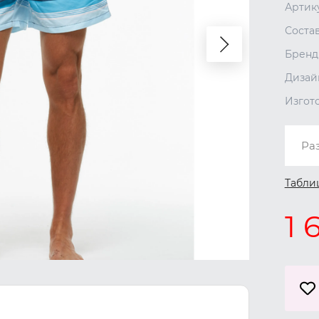
Артик
Соста
Бренд
Дизай
Изгот
Ра
Табли
1 