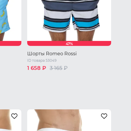
47%
Шорты Romeo Rossi
ID товара 53049
1 658 ₽
3 165
₽
 XL
46 RU / M
48 RU / L
50 RU / XL
52 RU / XXL
54 RU / XXXL
56 RU / XXXXL