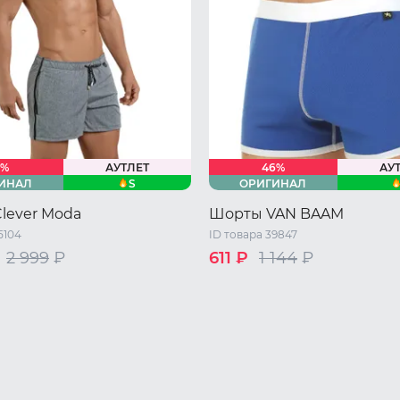
1%
АУТЛЕТ
46%
АУ
S
ИНАЛ
ОРИГИНАЛ
lever Moda
Шорты VAN BAAM
5104
ID товара 39847
2 999
₽
611 ₽
1 144
₽
46 RU / M
L
XL
46 RU / M
48 RU / L
L