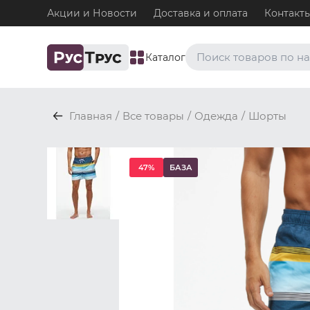
Акции и Новости
Доставка и оплата
Контакт
Каталог
Часто ищут
Главная
/
Все товары
/
Одежда
/
Шорты
Плавки
Нижнее белье / Плавки
Топ-бра
47%
БАЗА
Нижнее белье / Топ-бра
Боксеры и хипсы
Нижнее белье / Трусы / 
Джоки
Нижнее белье / Трусы / 
Майки
Одежда / Майки