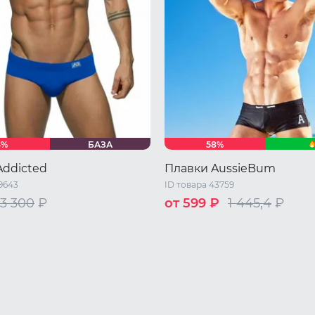
3%
БАЗА
58%
Addicted
Плавки AussieBum
9643
ID товара 43759
3 300
₽
от 599 ₽
1 445,4
₽
M
L
XL
46 RU / M
48 RU / L
L
52 RU / XXL