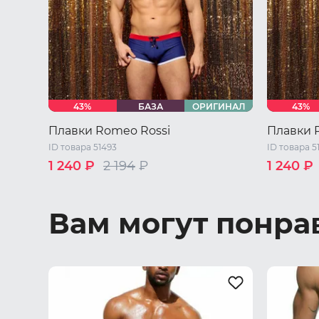
43%
БАЗА
ОРИГИНАЛ
43%
Плавки Romeo Rossi
Плавки 
ID товара 51493
ID товара 5
1 240 ₽
2 194
₽
1 240 ₽
46 RU / M
48 RU / L
50 RU / XL
46 RU / M
52 RU / XXL
54 RU / XXXL
52 RU / X
Вам могут понра