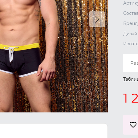
Артик
Соста
Бренд
Дизай
Изгот
Ра
Табли
1 