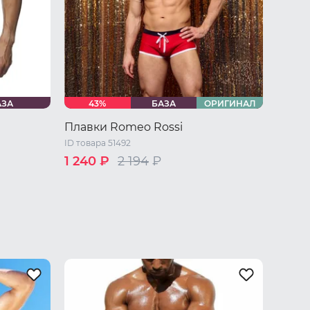
АЗА
43%
БАЗА
ОРИГИНАЛ
Плавки Romeo Rossi
ID товара 51492
1 240 ₽
2 194
₽
 XL
46 RU / M
48 RU / L
50 RU / XL
52 RU / XXL
54 RU / XXXL