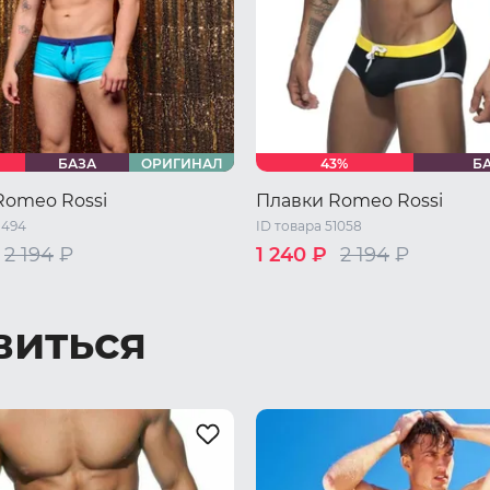
БАЗА
ОРИГИНАЛ
43%
Б
Romeo Rossi
Плавки Romeo Rossi
1494
ID товара 51058
2 194
₽
1 240 ₽
2 194
₽
48 RU / L
50 RU / XL
46 RU / M
48 RU / L
50 RU /
XL
54 RU / XXXL
52 RU / XXL
54 RU / XXXL
виться