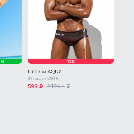
M
72%
Плавки AQUX
ID товара 43388
599 ₽
2 194,4
₽
46 RU / M
48 RU / L
50 RU / XL