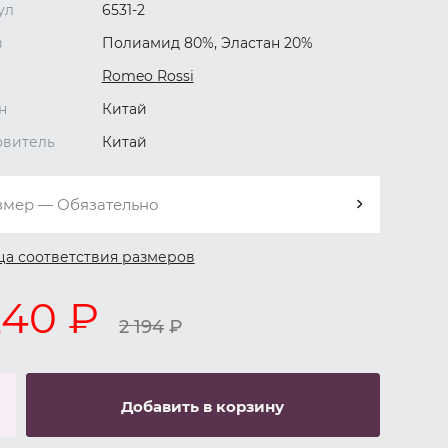
ул
6531-2
в
Полиамид 80%, Эластан 20%
Romeo Rossi
н
Китай
овитель
Китай
змер — Обязательно
ца соответствия размеров
240 ₽
2 194
₽
Добавить в корзину