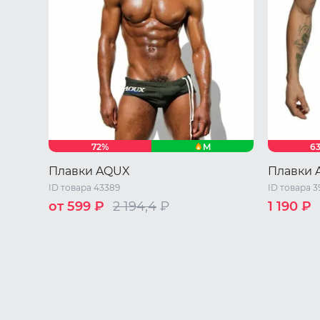
M
72%
6
Плавки AQUX
Плавки 
ID товара 43389
ID товара 3
от 599 ₽
2 194,4
₽
1 190 ₽
46 RU / M
48 RU / L
50 RU / XL
44 RU / S
50 RU / X