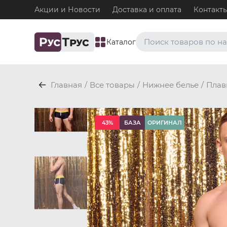
Акции и Новости
Доставка и оплата
Контакт
Каталог
Часто ищут
Главная
/
Все товары
/
Нижнее белье
/
Плав
Плавки
Нижнее белье / Плавки
Топ-бра
43%
БАЗА
ОРИГИНАЛ
Нижнее белье / Топ-бра
Боксеры и хипсы
Нижнее белье / Трусы / 
Джоки
Нижнее белье / Трусы / 
Майки
Одежда / Майки