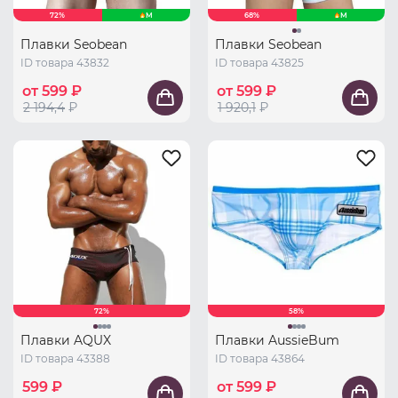
72%
M
68%
M
Плавки Seobean
Плавки Seobean
ID товара 43832
ID товара 43825
от 599 ₽
от 599 ₽
2 194,4
₽
1 920,1
₽
72%
58%
Плавки AQUX
Плавки AussieBum
ID товара 43388
ID товара 43864
599 ₽
от 599 ₽