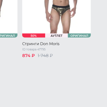
РИГИНАЛ
50%
АУТЛЕТ
ОРИГИНАЛ
Стринги Don Moris
ID товара 47795
874 ₽
1 748
₽
/ L
44 RU / S
46 RU / M
48 RU / L
50 RU / XL