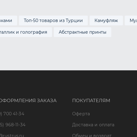
вками
Топ-50 товаров из Турции
Камуфляж
Му
таллик и голография
Абстрактные принты
ОФОРМЛЕНИЯ ЗАКАЗА
ПОКУПАТЕЛЯМ
) 700 41-34
Оферта
5) 968-11-34
Доставка и оплата
@rustrus.ru
Обмен и возврат