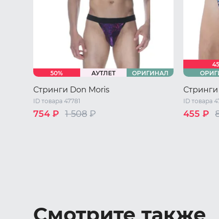
4
50%
АУТЛЕТ
ОРИГИНАЛ
ОРИГ
Стринги Don Moris
Стринги 
ID товара 47781
ID товара 4
754 ₽
1 508
₽
455 ₽
S
44 RU 
44 RU / S
46 RU / M
48 RU / L
50 RU / XL
Смотрите также