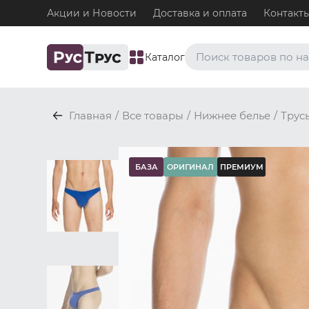
Акции и Новости
Доставка и оплата
Контакт
Каталог
Часто ищут
Главная
/
Все товары
/
Нижнее белье
/
Трус
Плавки
Нижнее белье / Плавки
Топ-бра
БАЗА
ОРИГИНАЛ
ПРЕМИУМ
Нижнее белье / Топ-бра
Боксеры и хипсы
Нижнее белье / Трусы / 
Джоки
Нижнее белье / Трусы / 
Майки
Одежда / Майки