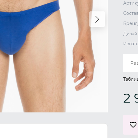
Артик
Соста
Бренд
Дизай
Изгот
Ра
Табли
2 