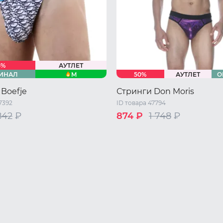
5%
АУТЛЕТ
M
ИНАЛ
50%
АУТЛЕТ
О
Boefje
Стринги Don Moris
7392
ID товара 47794
842
₽
874 ₽
1 748
₽
/ M
L
XL
44 RU / S
46 RU / M
48 RU 
50 RU / XL