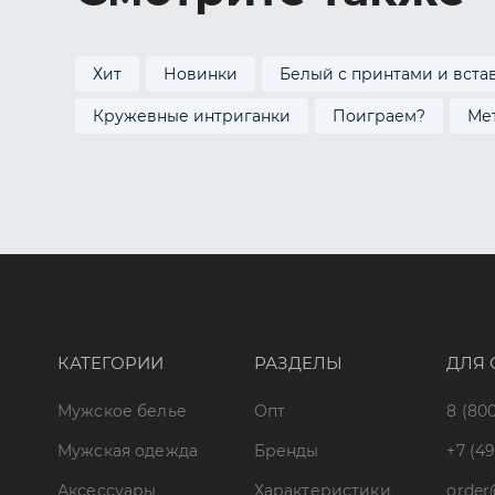
Хит
Новинки
Белый с принтами и вста
Кружевные интриганки
Поиграем?
Ме
КАТЕГОРИИ
РАЗДЕЛЫ
ДЛЯ 
Мужское белье
Опт
8 (800
Мужская одежда
Бренды
+7 (49
Аксессуары
Характеристики
order