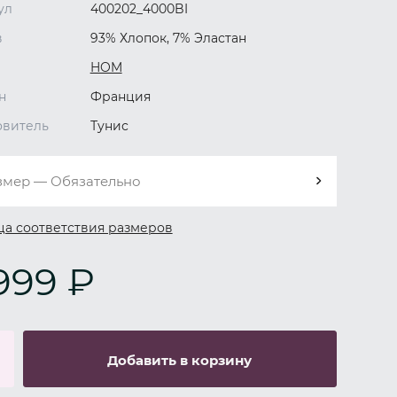
ул
400202_4000BI
в
93% Хлопок, 7% Эластан
HOM
н
Франция
овитель
Тунис
змер — Обязательно
ца соответствия размеров
999 ₽
Добавить в корзину