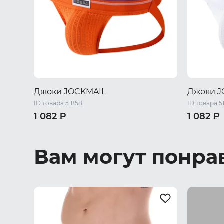
Джоки JOCKMAIL
Джоки J
ID товара 51858
ID товара 5
1 082 ₽
1 082 ₽
46 RU / M
48 RU / L
50 RU / XL
46 RU / M
52 RU / XXL
52 RU / X
Вам могут понра