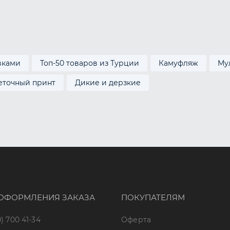
вками
Топ-50 товаров из Турции
Камуфляж
Му
еточный принт
Дикие и дерзкие
ОФОРМЛЕНИЯ ЗАКАЗА
ПОКУПАТЕЛЯМ
) 700 41-34
Оферта