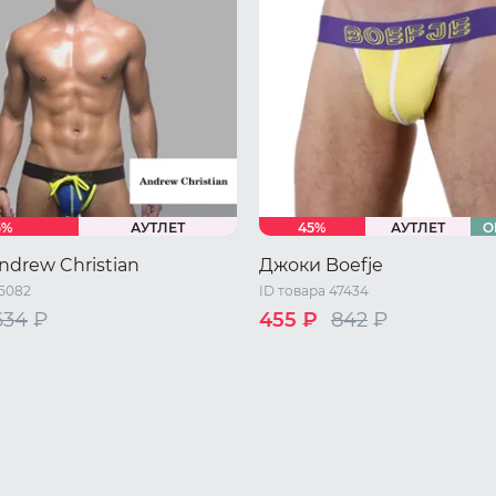
5%
АУТЛЕТ
45%
АУТЛЕТ
О
drew Christian
Джоки Boefje
45082
ID товара 47434
634
₽
455 ₽
842
₽
XL
XXL
42 RU / S
44 RU / M
46 RU /
48 RU / XL