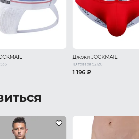
OCKMAIL
Джоки JOCKMAIL
1535
ID товара 52120
1 196 ₽
48 RU / L
50 RU / XL
46 RU / M
48 RU / L
50 RU /
XL
52 RU / XXL
виться