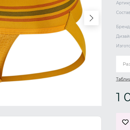
Артик
Соста
Бренд
Дизай
Изгот
Ра
Табли
1 