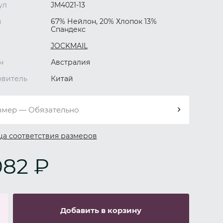
ул
JM4021-13
в
67% Нейлон, 20% Хлопок 13%
Спандекс
JOCKMAIL
н
Австралия
овитель
Китай
змер — Обязательно
ца соответствия размеров
082 ₽
Добавить в корзину