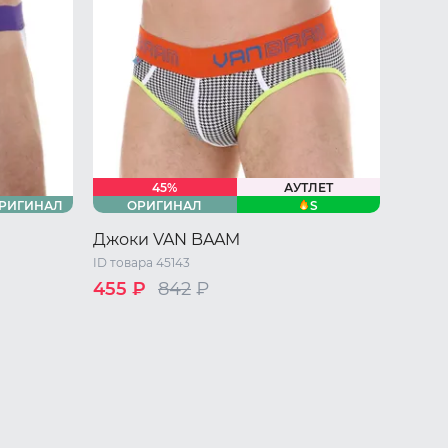
45%
АУТЛЕТ
S
РИГИНАЛ
ОРИГИНАЛ
Джоки VAN BAAM
ID товара 45143
455 ₽
842
₽
44 RU / S
M
L
XL
 L