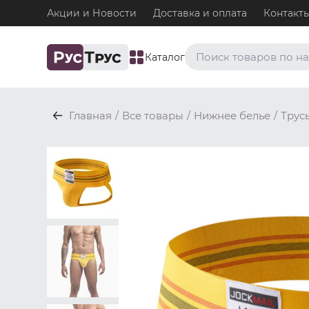
Акции и Новости
Доставка и оплата
Контакт
Каталог
Часто ищут
Главная
/
Все товары
/
Нижнее белье
/
Трус
Плавки
Нижнее белье / Плавки
Топ-бра
Нижнее белье / Топ-бра
Боксеры и хипсы
Нижнее белье / Трусы / 
Джоки
Нижнее белье / Трусы / 
Майки
Одежда / Майки