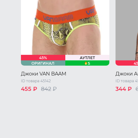
45%
АУТЛЕТ
S
ОРИГИНАЛ
4
Джоки VAN BAAM
Джоки An
ID товара 45142
ID товара 
455 ₽
842
₽
344 ₽
44 RU / S
M
L
XL
S
M
L