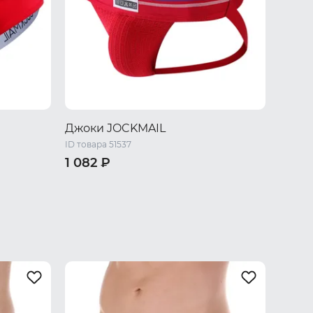
Джоки JOCKMAIL
ID товара 51537
1 082 ₽
 XL
46 RU / M
48 RU / L
50 RU / XL
52 RU / XXL