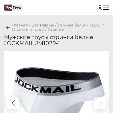
Главная
/
Все товары
/
Нижнее белье
/
Трусы
/
Стринги и тонги
/
Стринги
Мужские трусы стринги белые
JOCKMAIL JM1029-1