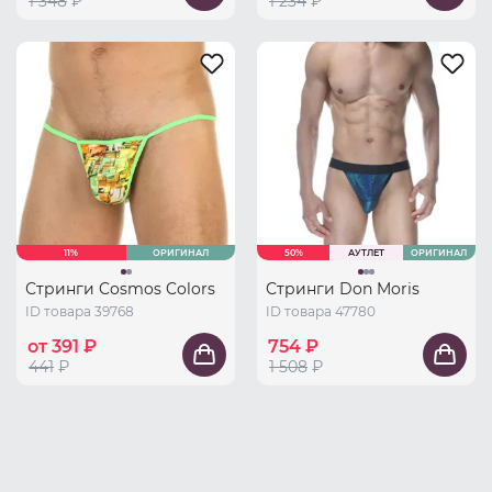
1 348
₽
1 234
₽
11%
ОРИГИНАЛ
50%
АУТЛЕТ
ОРИГИНАЛ
Стринги Cosmos Colors
Стринги Don Moris
ID товара 39768
ID товара 47780
от 391 ₽
754 ₽
441
₽
1 508
₽