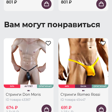
801 ₽
801 ₽
Вам могут понравиться
50%
АУТЛЕТ
ОРИГИНАЛ
44%
БАЗА
ОРИГИНАЛ
Стринги Don Moris
Стринги Romeo Rossi
ID товара 43367
ID товара 45447
674 ₽
691 ₽