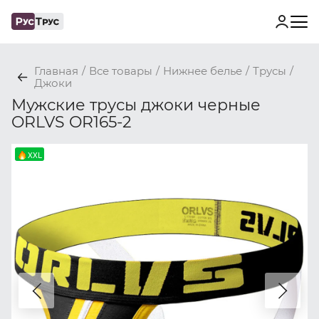
Главная
/
Все товары
/
Нижнее белье
/
Трусы
/
Джоки
Мужские трусы джоки черные
ORLVS OR165-2
XXL