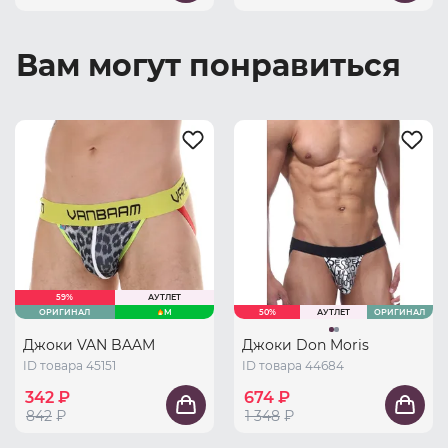
Вам могут понравиться
59%
АУТЛЕТ
ОРИГИНАЛ
M
50%
АУТЛЕТ
ОРИГИНАЛ
Джоки VAN BAAM
Джоки Don Moris
ID товара 45151
ID товара 44684
342 ₽
674 ₽
842
₽
1 348
₽