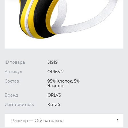
ID товара
51919
Артикул
OR165-2
Состав
95% Хлопок, 5%
Эластан
Бренд
ORLVS
Изготовитель
Китай
Размер — Обязательно