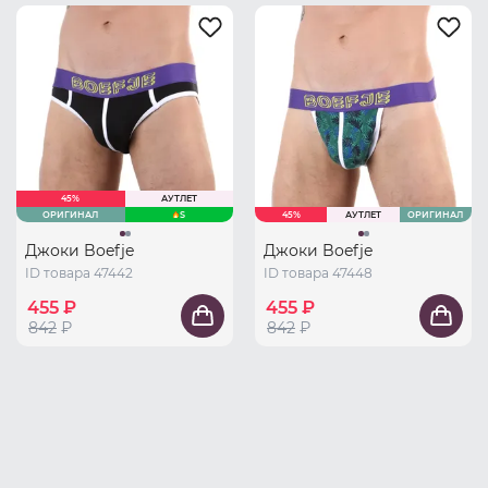
45%
АУТЛЕТ
ОРИГИНАЛ
S
45%
АУТЛЕТ
ОРИГИНАЛ
Джоки Boefje
Джоки Boefje
ID товара 47442
ID товара 47448
455 ₽
455 ₽
842
₽
842
₽