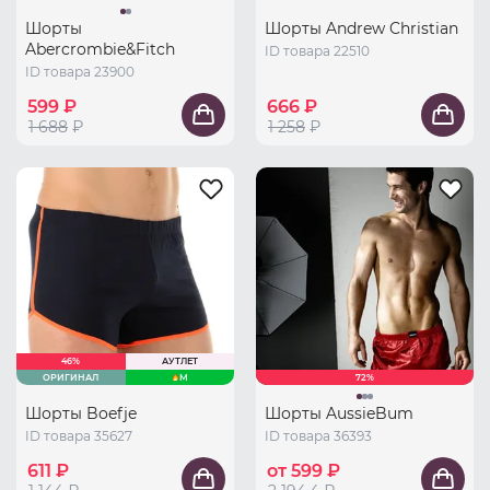
Шорты
Шорты Andrew Christian
Abercrombie&Fitch
ID товара 22510
ID товара 23900
599 ₽
666 ₽
1 688
₽
1 258
₽
46%
АУТЛЕТ
ОРИГИНАЛ
M
72%
Шорты Boefje
Шорты AussieBum
ID товара 35627
ID товара 36393
611 ₽
от 599 ₽