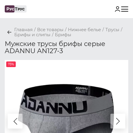
Главная
/
Все товары
/
Нижнее белье
/
Трусы
/
Брифы и слипы
/
Брифы
Мужские трусы брифы серые
ADANNU AN127-3
73%