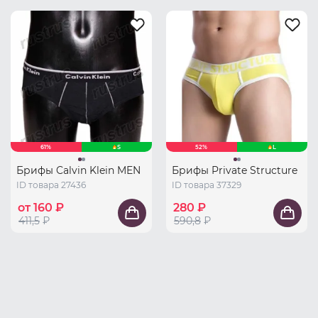
61%
S
52%
L
Брифы Calvin Klein MEN
Брифы Private Structure
ID товара 27436
ID товара 37329
от 160 ₽
280 ₽
411,5
₽
590,8
₽