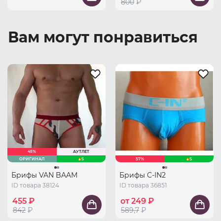
800
₽
Вам могут понравиться
45%
АУТЛЕТ
ОРИГИНАЛ
S
57%
S
Брифы VAN BAAM
Брифы C-IN2
ID товара 38124
ID товара 36851
455 ₽
от 249 ₽
842
₽
589,7
₽