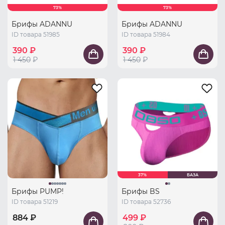
73%
73%
Брифы ADANNU
Брифы ADANNU
ID товара 51985
ID товара 51984
390 ₽
390 ₽
1 450
₽
1 450
₽
37%
БАЗА
Брифы PUMP!
Брифы BS
ID товара 51219
ID товара 52736
884 ₽
499 ₽