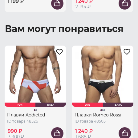
1 199 ₽
1 240 ₽
2 194
₽
Вам могут понравиться
70%
БАЗА
26%
БАЗА
Плавки Addicted
Плавки Romeo Rossi
ID товара 48526
ID товара 48505
990 ₽
1 240 ₽
3 300
₽
1 688
₽