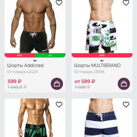
63%
S
64%
Шорты Addicted
Шорты MULTIBRAND
ID товара 42426
ID товара 23906
599 ₽
от 599 ₽
1 645,8
₽
1 688
₽