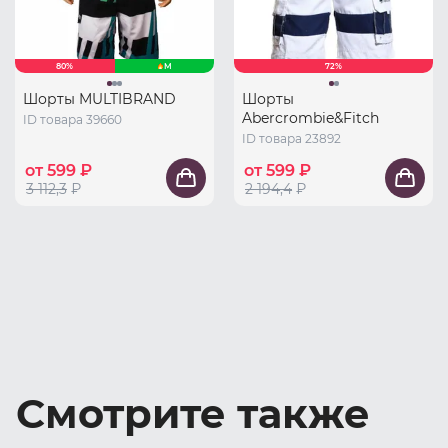
80%
M
72%
Шорты MULTIBRAND
Шорты
Abercrombie&Fitch
ID товара 39660
ID товара 23892
от 599 ₽
от 599 ₽
3 112,3
₽
2 194,4
₽
Смотрите также