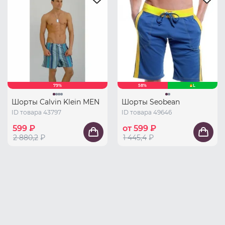
79%
58%
L
Шорты Calvin Klein MEN
Шорты Seobean
ID товара 43797
ID товара 49646
599 ₽
от 599 ₽
2 880,2
₽
1 445,4
₽