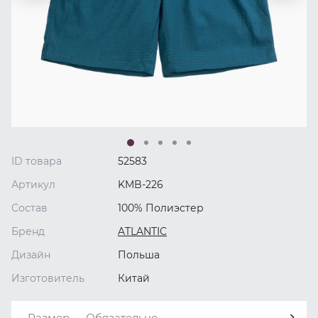
ID товара
52583
Артикул
KMB-226
Состав
100% Полиэстер
Бренд
ATLANTIC
Дизайн
Польша
Изготовитель
Китай
Размер — Обязательно