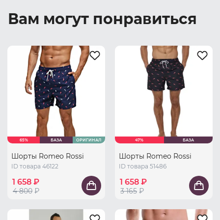
Вам могут понравиться
65%
БАЗА
ОРИГИНАЛ
47%
БАЗА
Шорты Romeo Rossi
Шорты Romeo Rossi
ID товара 46122
ID товара 51486
1 658 ₽
1 658 ₽
4 800
₽
3 165
₽