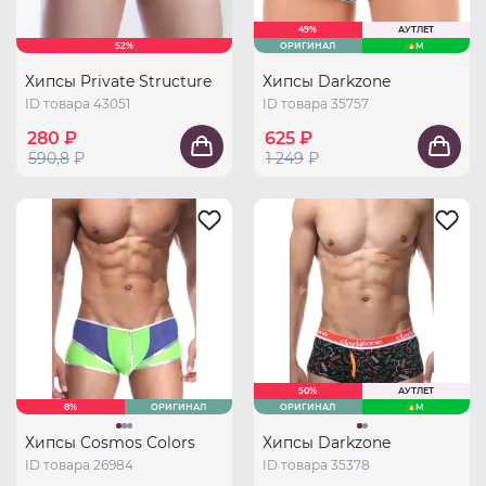
49%
АУТЛЕТ
52%
ОРИГИНАЛ
M
Хипсы Private Structure
Хипсы Darkzone
ID товара 43051
ID товара 35757
280 ₽
625 ₽
590,8
₽
1 249
₽
50%
АУТЛЕТ
8%
ОРИГИНАЛ
ОРИГИНАЛ
M
Хипсы Cosmos Colors
Хипсы Darkzone
ID товара 26984
ID товара 35378