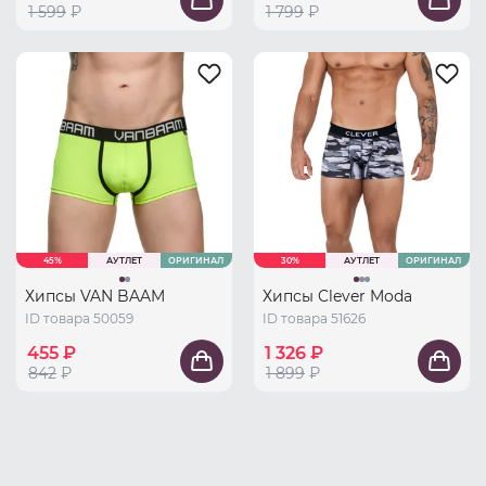
1 599
₽
1 799
₽
45%
АУТЛЕТ
ОРИГИНАЛ
30%
АУТЛЕТ
ОРИГИНАЛ
Хипсы VAN BAAM
Хипсы Clever Moda
ID товара 50059
ID товара 51626
455 ₽
1 326 ₽
842
₽
1 899
₽