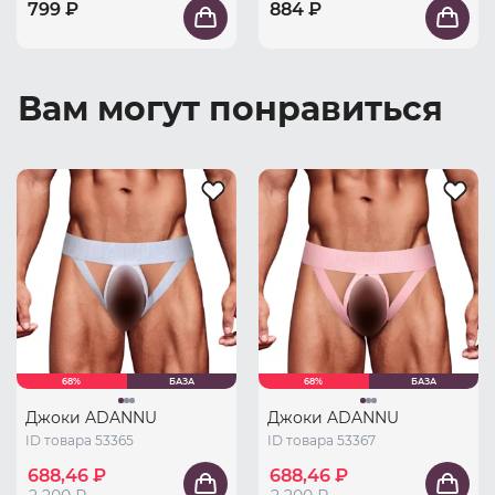
799 ₽
884 ₽
Вам могут понравиться
68%
БАЗА
68%
БАЗА
Джоки ADANNU
Джоки ADANNU
ID товара 53365
ID товара 53367
688,46 ₽
688,46 ₽