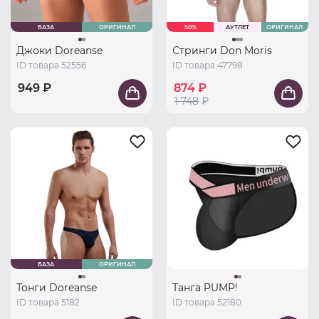
БАЗА
ОРИГИНАЛ
50%
АУТЛЕТ
ОРИГИНАЛ
Джоки Doreanse
Стринги Don Moris
ID товара 52556
ID товара 47798
949 ₽
874 ₽
1 748
₽
БАЗА
ОРИГИНАЛ
Тонги Doreanse
Танга PUMP!
ID товара 5182
ID товара 52180