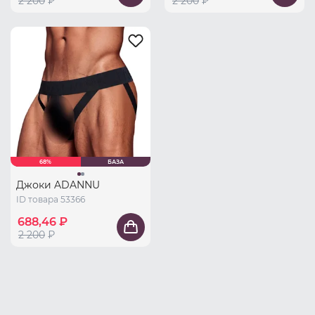
2 200
₽
2 200
₽
68%
БАЗА
Джоки ADANNU
ID товара 53366
688,46 ₽
2 200
₽