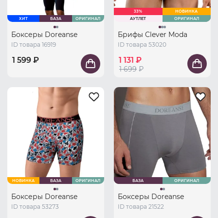
33%
НОВИНКА
ХИТ
БАЗА
ОРИГИНАЛ
АУТЛЕТ
ОРИГИНАЛ
Боксеры Doreanse
Брифы Clever Moda
ID товара 16919
ID товара 53020
1 599 ₽
1 131 ₽
1 699
₽
НОВИНКА
БАЗА
ОРИГИНАЛ
БАЗА
ОРИГИНАЛ
Боксеры Doreanse
Боксеры Doreanse
ID товара 53273
ID товара 21522