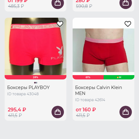
от 199 ₽
280 ₽
485,3
₽
590,8
₽
28%
61%
M
Боксеры PLAYBOY
Боксеры Calvin Klein
MEN
ID товара 43048
ID товара 42614
295,4 ₽
от 160 ₽
411,5
₽
411,5
₽