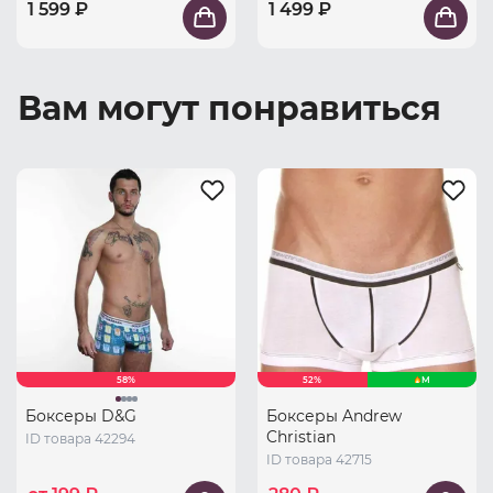
1 599 ₽
1 499 ₽
Вам могут понравиться
58%
52%
M
Боксеры D&G
Боксеры Andrew
Christian
ID товара 42294
ID товара 42715