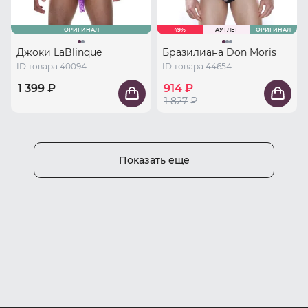
ОРИГИНАЛ
49%
АУТЛЕТ
ОРИГИНАЛ
Джоки LaBlinque
Бразилиана Don Moris
ID товара 40094
ID товара 44654
1 399 ₽
914 ₽
1 827
₽
Показать еще