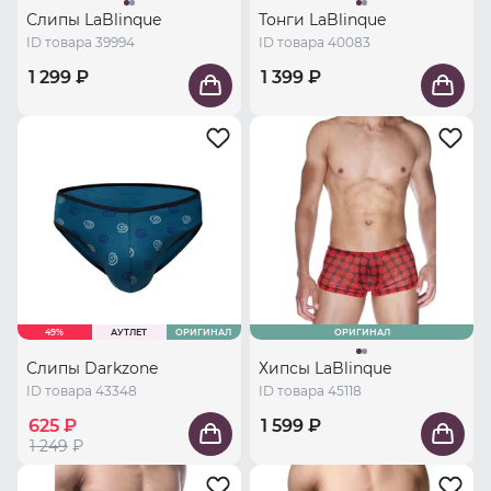
Слипы LaBlinque
Тонги LaBlinque
ID товара 39994
ID товара 40083
1 299 ₽
1 399 ₽
49%
АУТЛЕТ
ОРИГИНАЛ
ОРИГИНАЛ
Слипы Darkzone
Хипсы LaBlinque
ID товара 43348
ID товара 45118
625 ₽
1 599 ₽
1 249
₽