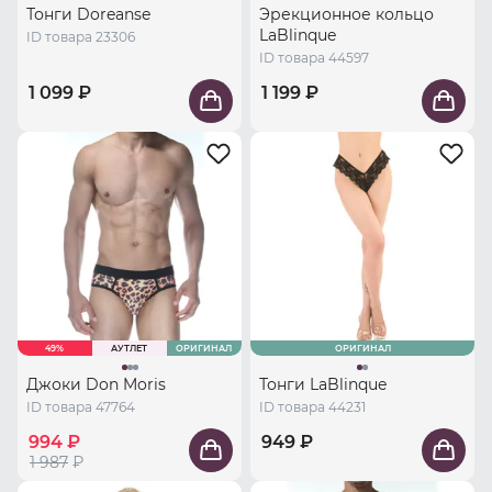
Тонги Doreanse
Эрекционное кольцо
LaBlinque
ID товара 23306
ID товара 44597
1 099 ₽
1 199 ₽
49%
АУТЛЕТ
ОРИГИНАЛ
ОРИГИНАЛ
Джоки Don Moris
Тонги LaBlinque
ID товара 47764
ID товара 44231
994 ₽
949 ₽
1 987
₽