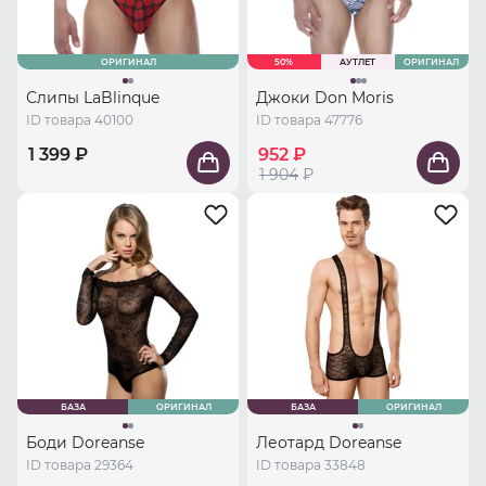
ОРИГИНАЛ
50%
АУТЛЕТ
ОРИГИНАЛ
Слипы LaBlinque
Джоки Don Moris
ID товара 40100
ID товара 47776
1 399 ₽
952 ₽
1 904
₽
БАЗА
ОРИГИНАЛ
БАЗА
ОРИГИНАЛ
Боди Doreanse
Леотард Doreanse
ID товара 29364
ID товара 33848