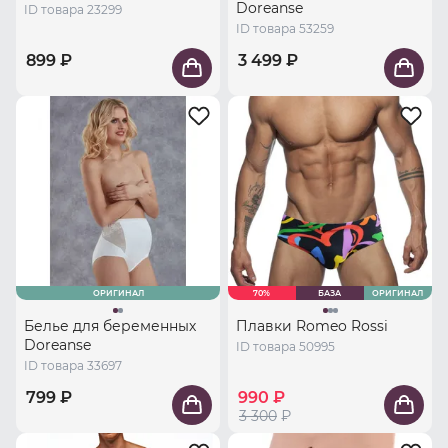
Doreanse
ID товара 23299
ID товара 53259
899 ₽
3 499 ₽
ОРИГИНАЛ
70%
БАЗА
ОРИГИНАЛ
Белье для беременных
Плавки Romeo Rossi
Doreanse
ID товара 50995
ID товара 33697
799 ₽
990 ₽
3 300
₽