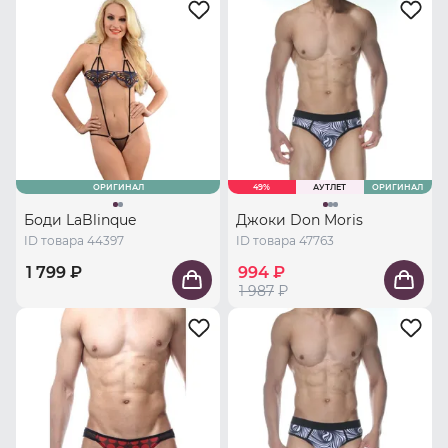
ОРИГИНАЛ
49%
АУТЛЕТ
ОРИГИНАЛ
Боди LaBlinque
Джоки Don Moris
ID товара 44397
ID товара 47763
1 799 ₽
994 ₽
1 987
₽