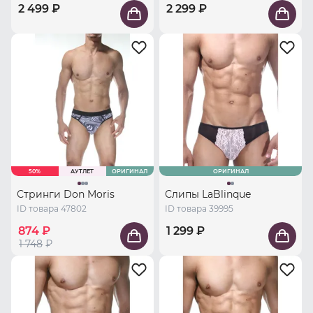
2 499 ₽
2 299 ₽
50%
АУТЛЕТ
ОРИГИНАЛ
ОРИГИНАЛ
Стринги Don Moris
Слипы LaBlinque
ID товара 47802
ID товара 39995
874 ₽
1 299 ₽
1 748
₽