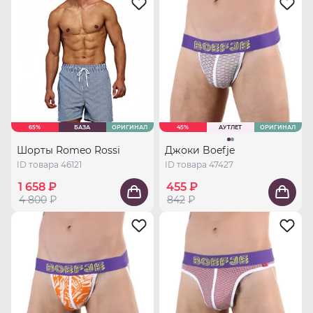
65%
БАЗА
ОРИГИНАЛ
45%
АУТЛЕТ
ОРИГИНАЛ
Шорты Romeo Rossi
Джоки Boefje
ID товара 46121
ID товара 47427
1 658 ₽
455 ₽
4 800
₽
842
₽