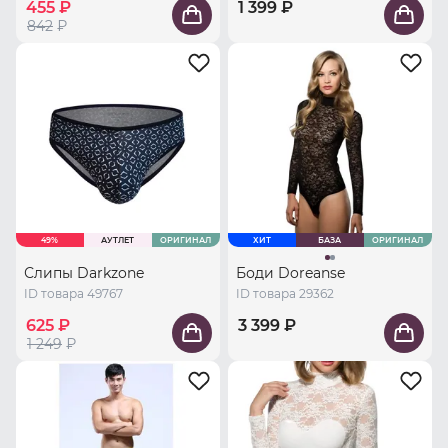
455 ₽
1 399 ₽
842
₽
49%
АУТЛЕТ
ОРИГИНАЛ
ХИТ
БАЗА
ОРИГИНАЛ
Слипы Darkzone
Боди Doreanse
ID товара 49767
ID товара 29362
625 ₽
3 399 ₽
1 249
₽