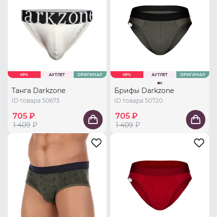
49%
АУТЛЕТ
ОРИГИНАЛ
49%
АУТЛЕТ
ОРИГИНАЛ
Танга Darkzone
Брифы Darkzone
ID товара 50673
ID товара 50720
705 ₽
705 ₽
1 409
₽
1 409
₽