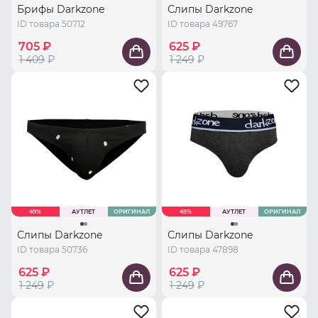
Брифы Darkzone
Слипы Darkzone
ID товара 50712
ID товара 49767
705 ₽
625 ₽
1 409
₽
1 249
₽
49%
АУТЛЕТ
ОРИГИНАЛ
49%
АУТЛЕТ
ОРИГИНАЛ
Слипы Darkzone
Слипы Darkzone
ID товара 50736
ID товара 47898
625 ₽
625 ₽
1 249
₽
1 249
₽