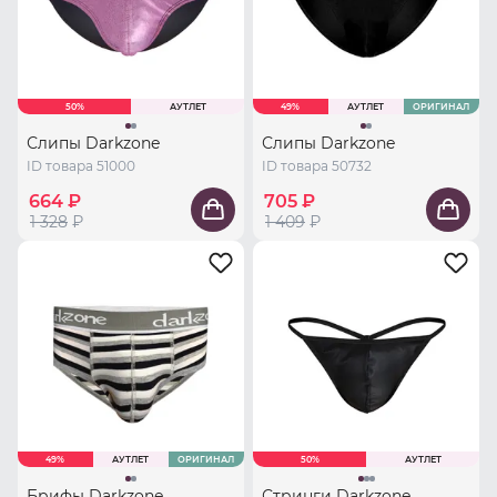
50%
АУТЛЕТ
49%
АУТЛЕТ
ОРИГИНАЛ
Слипы Darkzone
Слипы Darkzone
ID товара 51000
ID товара 50732
664 ₽
705 ₽
1 328
₽
1 409
₽
49%
АУТЛЕТ
ОРИГИНАЛ
50%
АУТЛЕТ
Брифы Darkzone
Стринги Darkzone