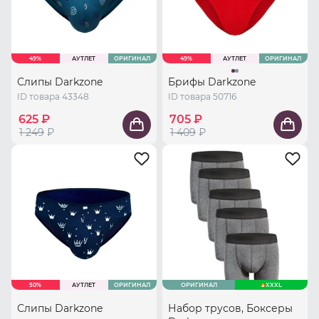
49%
АУТЛЕТ
ОРИГИНАЛ
49%
АУТЛЕТ
ОРИГИНАЛ
Слипы Darkzone
Брифы Darkzone
ID товара 43348
ID товара 50716
625 ₽
705 ₽
1 249
₽
1 409
₽
50%
АУТЛЕТ
ОРИГИНАЛ
ОРИГИНАЛ
XXXL
Слипы Darkzone
Набор трусов, Боксеры