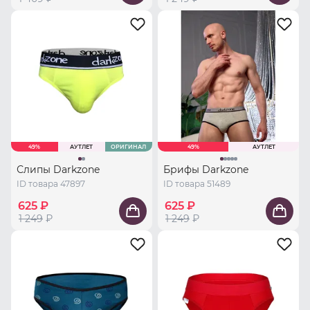
49%
АУТЛЕТ
ОРИГИНАЛ
49%
АУТЛЕТ
Слипы Darkzone
Брифы Darkzone
ID товара 47897
ID товара 51489
625 ₽
625 ₽
1 249
₽
1 249
₽