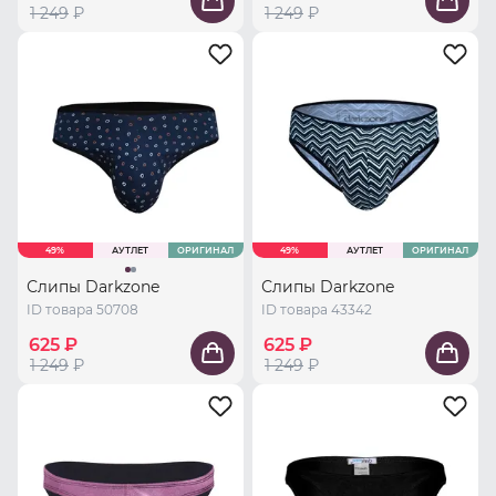
1 249
₽
1 249
₽
49%
АУТЛЕТ
ОРИГИНАЛ
49%
АУТЛЕТ
ОРИГИНАЛ
Слипы Darkzone
Слипы Darkzone
ID товара 50708
ID товара 43342
625 ₽
625 ₽
1 249
₽
1 249
₽