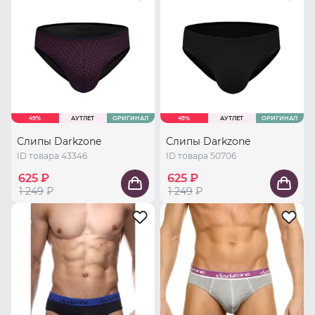
49%
АУТЛЕТ
ОРИГИНАЛ
49%
АУТЛЕТ
ОРИГИНАЛ
Слипы Darkzone
Слипы Darkzone
ID товара 43346
ID товара 50706
625 ₽
625 ₽
1 249
₽
1 249
₽