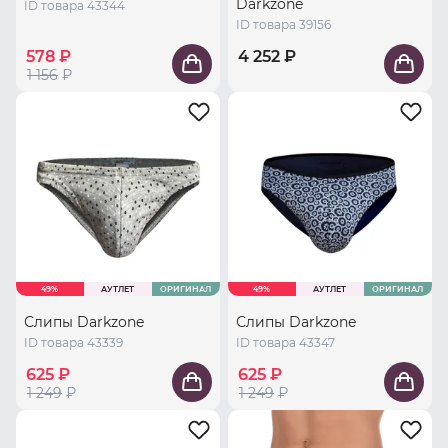
Darkzone
ID товара 43344
ID товара 39156
578 ₽
4 252 ₽
1 156
₽
49%
АУТЛЕТ
ОРИГИНАЛ
49%
АУТЛЕТ
ОРИГИНАЛ
Слипы Darkzone
Слипы Darkzone
ID товара 43339
ID товара 43347
625 ₽
625 ₽
1 249
₽
1 249
₽