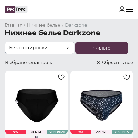
/
/
Darkzone
Главная
Нижнее белье
Нижнее белье Darkzone
Без сортировки
Фильтр
Выбрано фильтров:
1
Cбросить все
49%
АУТЛЕТ
ОРИГИНАЛ
49%
АУТЛЕТ
ОРИГИНАЛ