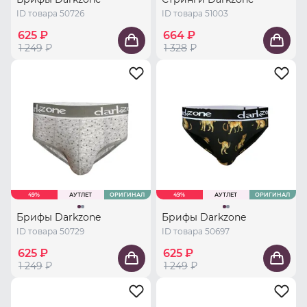
ID товара 50726
ID товара 51003
625 ₽
664 ₽
1 249
₽
1 328
₽
49%
АУТЛЕТ
ОРИГИНАЛ
49%
АУТЛЕТ
ОРИГИНАЛ
Брифы Darkzone
Брифы Darkzone
ID товара 50729
ID товара 50697
625 ₽
625 ₽
1 249
₽
1 249
₽