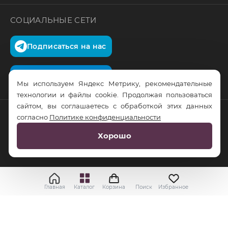
СОЦИАЛЬНЫЕ СЕТИ
Подписаться на нас
Подписаться на нас
Мы используем Яндекс Метрику, рекомендательные
технологии и файлы cookie. Продолжая пользоваться
сайтом, вы соглашаетесь с обработкой этих данных
согласно
Политике конфиденциальности
© RusTrus. 2011-2026. Все права защищены
Хорошо
Разработка сайта:
RS Digital
Главная
Каталог
Корзина
Поиск
Избранное
Применить
Выбрать
Cбросить все