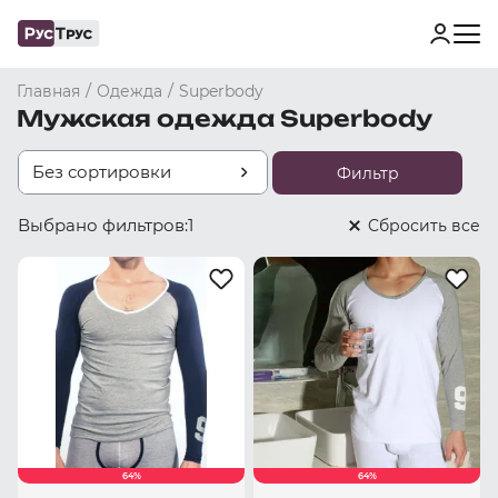
/
/
Главная
Одежда
Superbody
Мужская одежда Superbody
Без сортировки
Фильтр
Выбрано фильтров:
1
Cбросить все
64%
64%