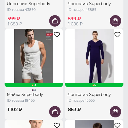
Лонгслив Superbody
Лонгслив Superbody
ID товара 43890
ID товара 43889
599 ₽
599 ₽
1 688
₽
1 688
₽
M
M
Майка Superbody
Лонгслив Superbody
ID товара 18466
ID товара 15666
1 102 ₽
863 ₽