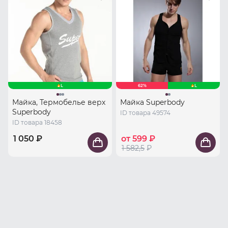
L
62%
L
Майка, Термобелье верх
Майка Superbody
Superbody
ID товара 49574
ID товара 18458
1 050 ₽
от 599 ₽
1 582,5
₽