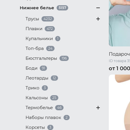
Нижнее белье
5157
Трусы
4232
Плавки
472
Купальники
1
Топ-бра
24
Подароч
Бюстгальтеры
196
ID товара 3
Боди
от 1 00
91
Леотарды
1000 ₽
2
12
Трико
3
Кальсоны
25
Термобелье
46
Наборы плавок
2
Корсеты
3