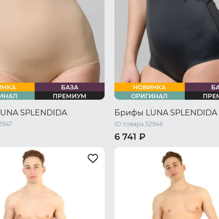
ИНКА
БАЗА
НОВИНКА
Б
ИНАЛ
ПРЕМИУМ
ОРИГИНАЛ
ПРЕ
LUNA SPLENDIDA
Брифы LUNA SPLENDIDA
2947
ID товара 52946
6 741 ₽
46 RU / M
48 RU / L
44 RU / S
46 RU / M
48 RU 
L
52 RU / XXL
54 RU / XXXL
50 RU / XL
52 RU / XXL
54 R