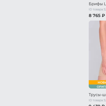
Брифы 
ID товара 
8 765 ₽
44 RU / S
50 RU / X
НОВ
ОРИГ
Трусы-ш
ID товара 5