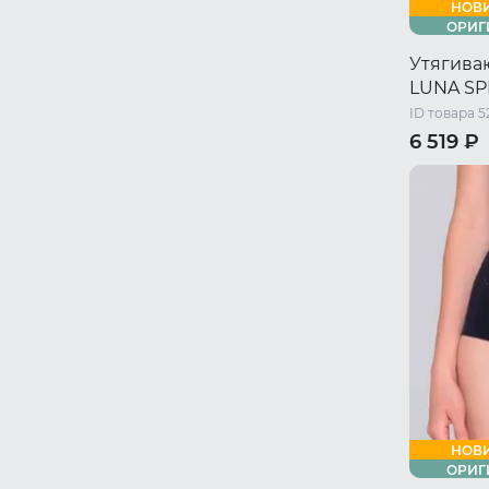
НОВ
ОРИГ
Утягива
LUNA SP
ID товара 5
6 519 ₽
44 RU / S
50 RU / X
НОВ
ОРИГ