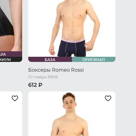
АЗА
МИУМ
БАЗА
ОРИГИНАЛ
Боксеры Romeo Rossi
ID товара 39108
612 ₽
/ L
44 RU / S
46 RU / M
48 RU / L
U / XXXL
50 RU / XL
52 RU / XXL
54 RU / XXXL
56 RU / XXXXL
58 RU / 5XL
60 RU / 6XL
62 RU / 7XL