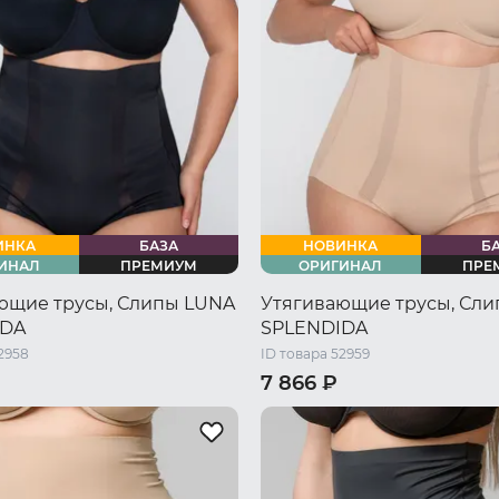
XXXL
ИНКА
БАЗА
НОВИНКА
Б
ИНАЛ
ПРЕМИУМ
ОРИГИНАЛ
ПРЕ
ющие трусы, Слипы LUNA
Утягивающие трусы, Сл
IDA
SPLENDIDA
2958
ID товара 52959
7 866 ₽
46 RU / M
48 RU / L
44 RU / S
46 RU / M
48 RU 
L
52 RU / XXL
54 RU / XXXL
50 RU / XL
52 RU / XXL
54 R