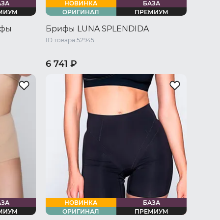
АЗА
НОВИНКА
БАЗА
МИУМ
ОРИГИНАЛ
ПРЕМИУМ
ифы
Брифы LUNA SPLENDIDA
ID товара 52945
6 741 ₽
/ L
44 RU / S
46 RU / M
48 RU / L
U / XXXL
50 RU / XL
52 RU / XXL
54 RU / XXXL
АЗА
НОВИНКА
БАЗА
МИУМ
ОРИГИНАЛ
ПРЕМИУМ