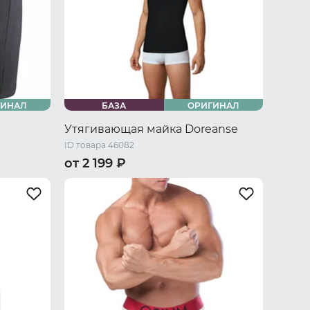
ГИНАЛ
БАЗА
ОРИГИНАЛ
Утягивающая майка Doreanse
ID товара 46082
от 2 199 ₽
/ L
44 RU / S
46 RU / M
48 RU / L
U / XXXL
50 RU / XL
52 RU / XXL
54 RU / XXXL
56 RU / XXXXL
58 RU / 5XL