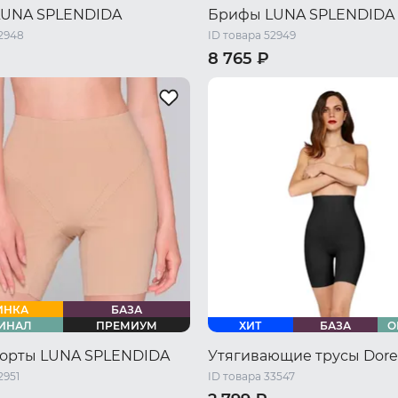
LUNA SPLENDIDA
Брифы LUNA SPLENDIDA
52948
ID товара 52949
8 765 ₽
46 RU / M
48 RU / L
44 RU / S
46 RU / M
48 RU 
L
52 RU / XXL
54 RU / XXXL
50 RU / XL
52 RU / XXL
54 R
ИНКА
БАЗА
ИНАЛ
ПРЕМИУМ
ХИТ
БАЗА
О
орты LUNA SPLENDIDA
Утягивающие трусы Dore
2951
ID товара 33547