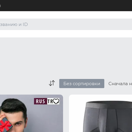
ы
+7 (4
Для а
8 (80
Для а
order
По лю
Без сортировки
Сначала 
Боксеры и хипсы
Джоки