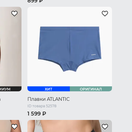
899 ₽
 / M
42 RU / S
44 RU / M
48 RU / L
/ XXL
50 RU / XL
52 RU / XXL
54 RU / XXXL
56 RU / XXXXL
58 RU / 5XL
МИУМ
ХИТ
ОРИГИНАЛ
a
Плавки ATLANTIC
ID товара 52578
1 599 ₽
/ L
44 RU / S
46 RU / M
48 RU / L
U / XXXL
50 RU / XL
52 RU / XXL
54 RU / XXXL