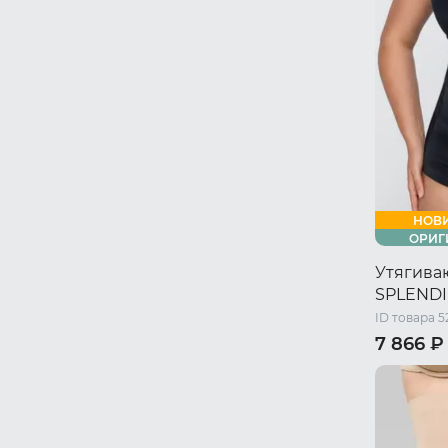
58 RU / X
НОВ
ОРИГ
Утягива
SPLEND
ID товара 5
7 866 ₽
44 RU / S
50 RU / X