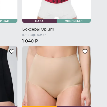
ГИНАЛ
БАЗА
ОРИГИНАЛ
Боксеры Opium
ID товара 50577
1 040 ₽
/ L
46 RU / S
48 RU / M
50 RU / L
U / XXXL
52 RU / XL
54 RU / XXL
56 RU / XXXL
58 RU / XXXXL