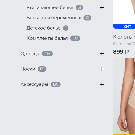
Утягивающее белье
51
Белье для беременных
10
ХИТ
Детское белье
1
Кюлоты 
Комплекты белья
109
ID товара 3
899 ₽
Одежда
1193
42 RU / S
50 RU / X
Носки
121
56 RU / X
Аксессуары
130