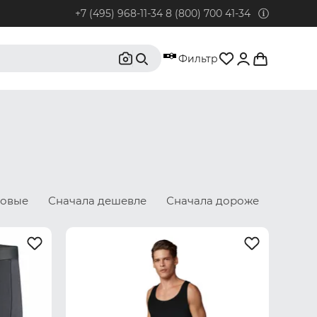
+7 (495) 968-11-34
8 (800) 700 41-34
95) 968-11-34
Фильтр
бонентов из Москвы и Московской области.
0) 700 41-34
бонентов из РФ, кроме Москвы и Московской области.
@rustrus.ru
бым интересующим вопросам
новые
Сначала дешевле
Сначала дороже