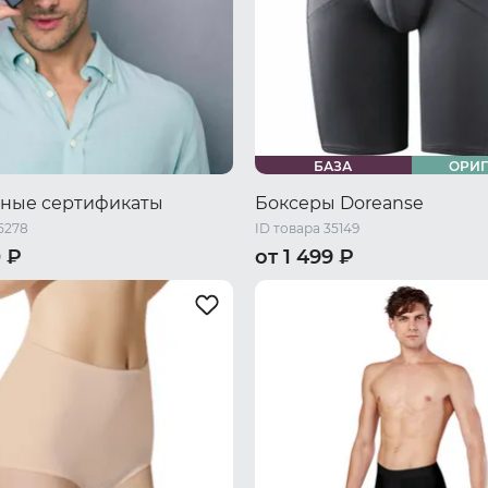
БАЗА
ОРИ
ные сертификаты
Боксеры Doreanse
5278
ID товара 35149
0 ₽
от 1 499 ₽
000 ₽
3000 ₽
5000 ₽
44 RU / S
46 RU / M
48 RU 
50 RU / XL
52 RU / XXL
54 R
56 RU / XXXXL
58 RU / 5XL