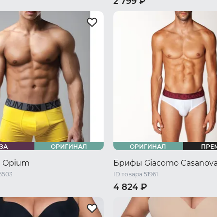
2 799 ₽
46 RU / M
48 RU / L
40 RU / XS
42 RU / S
44 RU
L
52 RU / XXL
54 RU / XXXL
48 RU / L
50 RU / XL
52 RU 
54 RU / XXXL
ЗА
ОРИГИНАЛ
ОРИГИНАЛ
ПРЕ
 Opium
Брифы Giacomo Casanov
5503
ID товара 51961
4 824 ₽
44 RU / S
46 RU / M
48 RU 
48 RU / M
50 RU / L
50 RU / XL
52 RU / XXL
54 R
54 RU / XXL
56 RU / XXXL