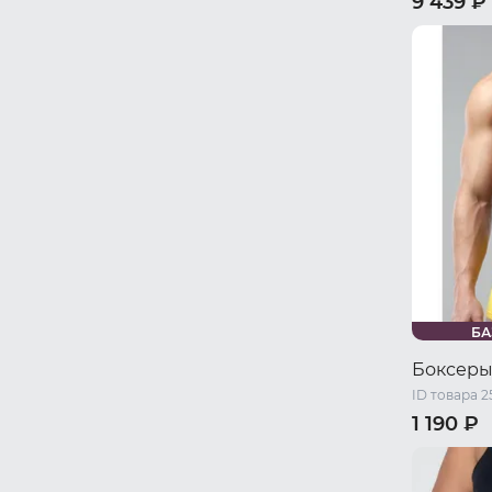
9 439 ₽
44 RU / S
50 RU / X
БА
Боксеры
ID товара 2
1 190 ₽
46 RU / S
52 RU / XL