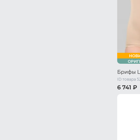
НОВ
ОРИГ
Брифы 
ID товара 5
6 741 ₽
44 RU / S
50 RU / X