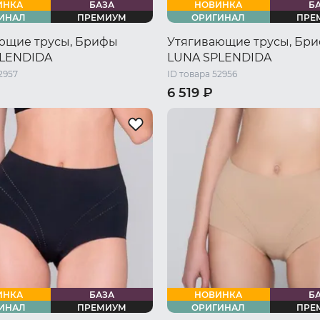
ИНКА
БАЗА
НОВИНКА
Б
ИНАЛ
ПРЕМИУМ
ОРИГИНАЛ
ПРЕ
ющие трусы, Брифы
Утягивающие трусы, Бр
LENDIDA
LUNA SPLENDIDA
2957
ID товара 52956
6 519 ₽
46 RU / M
48 RU / L
44 RU / S
46 RU / M
48 RU 
L
52 RU / XXL
54 RU / XXXL
50 RU / XL
52 RU / XXL
54 R
ИНКА
БАЗА
НОВИНКА
Б
ИНАЛ
ПРЕМИУМ
ОРИГИНАЛ
ПРЕ