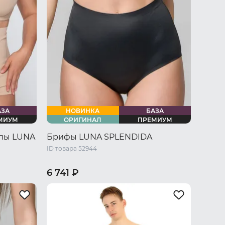
АЗА
НОВИНКА
БАЗА
МИУМ
ОРИГИНАЛ
ПРЕМИУМ
ипы LUNA
Брифы LUNA SPLENDIDA
ID товара 52944
6 741 ₽
/ L
44 RU / S
46 RU / M
48 RU / L
U / XXXL
50 RU / XL
52 RU / XXL
54 RU / XXXL