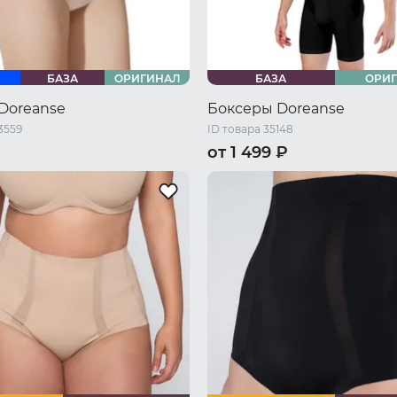
БАЗА
ОРИГИНАЛ
БАЗА
ОРИ
Doreanse
Боксеры Doreanse
3559
ID товара 35148
от 1 499 ₽
44 RU / M
48 RU / L
44 RU / S
46 RU / M
48 RU 
L
52 RU / XXL
54 RU / XXXL
50 RU / XL
52 RU / XXL
54 R
XXXL
58 RU / 5XL
56 RU / XXXXL
58 RU / 5XL