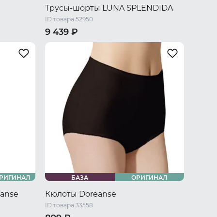
Трусы-шорты LUNA SPLENDIDA
ID товара 52950
9 439 ₽
/ L
44 RU / S
46 RU / M
48 RU / L
U / XXXL
50 RU / XL
52 RU / XXL
54 RU / XXXL
РИГИНАЛ
БАЗА
ОРИГИНАЛ
anse
Кюлоты Doreanse
ID товара 33558