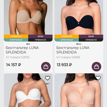
НОВИНКА
БАЗА
НОВИНКА
БАЗА
ОРИГИНАЛ
ПРЕМИУМ
ОРИГИНАЛ
ПРЕМИУМ
Бюстгальтер LUNA
Бюстгальтер LUNA
SPLENDIDA
SPLENDIDA
ID товара 52856
ID товара 52866
14 157 ₽
13 933 ₽