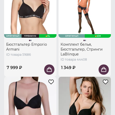
ОРИГИНАЛ
ПРЕМИУМ
XL
ОРИГИНАЛ
S/M
Бюстгальтер Emporio
Комплект белья,
Armani
Бюстгальтер, Стринги
LaBlinque
ID товара 51686
ID товара 44408
7 999 ₽
1 349 ₽