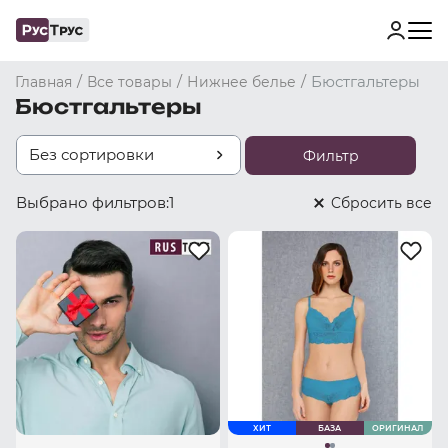
/
/
/
Бюстгальтеры
Главная
Все товары
Нижнее белье
Бюстгальтеры
Без сортировки
Фильтр
Выбрано фильтров:
1
Cбросить все
ХИТ
БАЗА
ОРИГИНАЛ