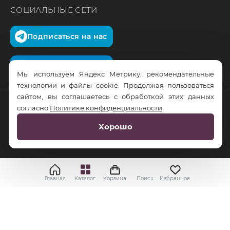
СОЦИАЛЬНЫЕ СЕТИ
Подписаться на нас
Подписаться на нас
Мы используем Яндекс Метрику, рекомендательные
технологии и файлы cookie. Продолжая пользоваться
сайтом, вы соглашаетесь с обработкой этих данных
согласно
Политике конфиденциальности
© RusTrus. 2011-2026. Все права защищены
Хорошо
Разработка сайта:
RS Digital
Главная
Каталог
Корзина
Поиск
Избранное
Применить
Выбрать
Cбросить все