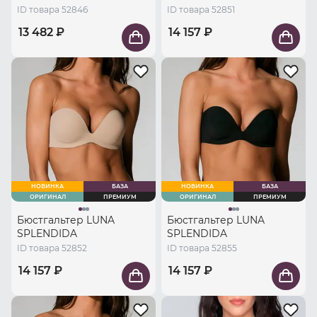
ID товара 52846
ID товара 52851
13 482 ₽
14 157 ₽
НОВИНКА
БАЗА
НОВИНКА
БАЗА
ОРИГИНАЛ
ПРЕМИУМ
ОРИГИНАЛ
ПРЕМИУМ
Бюстгальтер LUNA
Бюстгальтер LUNA
SPLENDIDA
SPLENDIDA
ID товара 52852
ID товара 52855
14 157 ₽
14 157 ₽