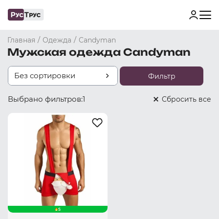
/
/
Главная
Одежда
Candyman
Мужская одежда Candyman
Без сортировки
Фильтр
Выбрано фильтров:
1
Cбросить все
S