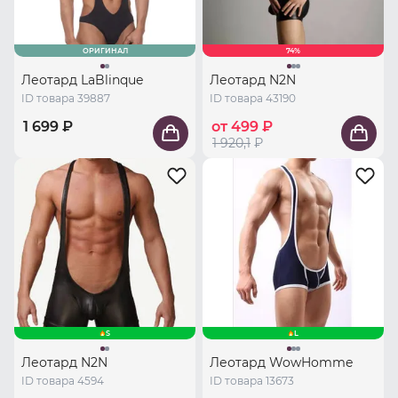
ОРИГИНАЛ
74%
Леотард LaBlinque
Леотард N2N
ID товара 39887
ID товара 43190
1 699 ₽
от 499 ₽
1 920,1
₽
S
L
Леотард N2N
Леотард WowHomme
ID товара 4594
ID товара 13673