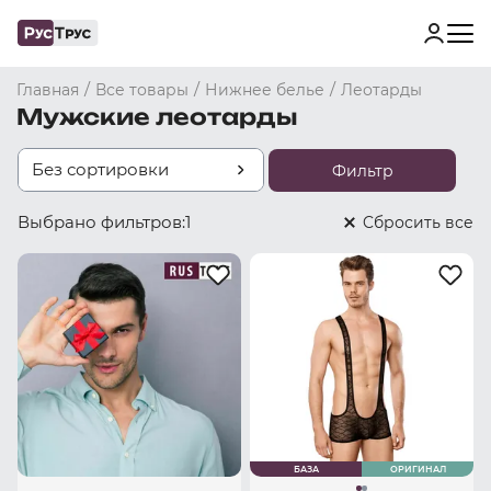
/
/
/
Главная
Все товары
Нижнее белье
Леотарды
Мужские леотарды
Без сортировки
Фильтр
Выбрано фильтров:
1
Cбросить все
БАЗА
ОРИГИНАЛ