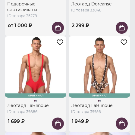
Подарочные
Леотард Doreanse
сертификаты
ID товара 33848
ID товара 35278
от 1 000 ₽
2 299 ₽
ОРИГИНАЛ
ОРИГИНАЛ
Леотард LaBlinque
Леотард LaBlinque
ID товара 39886
ID товара 39956
1 699 ₽
1 949 ₽