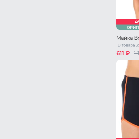
4
ОРИГ
Майка Bo
ID товара 3
611 ₽
1
S
46 RU 