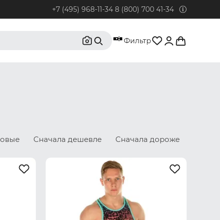
+7 (495) 968-11-34
8 (800) 700 41-34
95) 968-11-34
Фильтр
бонентов из Москвы и Московской области.
0) 700 41-34
бонентов из РФ, кроме Москвы и Московской области.
@rustrus.ru
бым интересующим вопросам
новые
Сначала дешевле
Сначала дороже