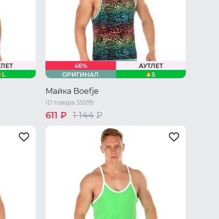
ТЛЕТ
46%
АУТЛЕТ
L
S
ОРИГИНАЛ
Майка Boefje
ID товара 35599
611 ₽
1 144
₽
44 RU / S
M
L
XL