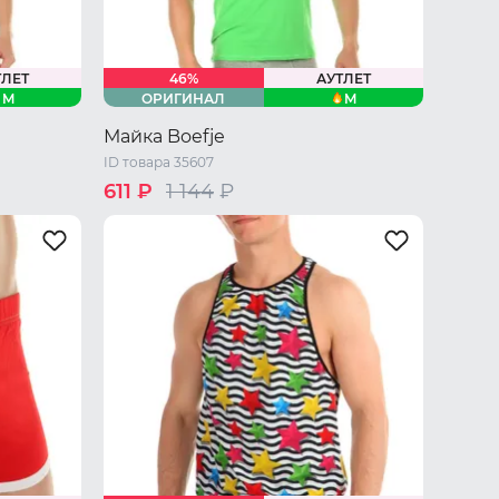
ТЛЕТ
46%
АУТЛЕТ
M
M
ОРИГИНАЛ
Майка Boefje
ID товара 35607
611 ₽
1 144
₽
46 RU / M
L