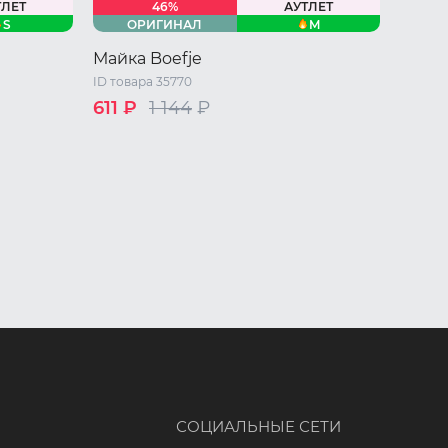
ТЛЕТ
46%
АУТЛЕТ
S
M
ОРИГИНАЛ
Майка Boefje
ID товара 35770
611 ₽
1 144
₽
46 RU / M
СОЦИАЛЬНЫЕ СЕТИ