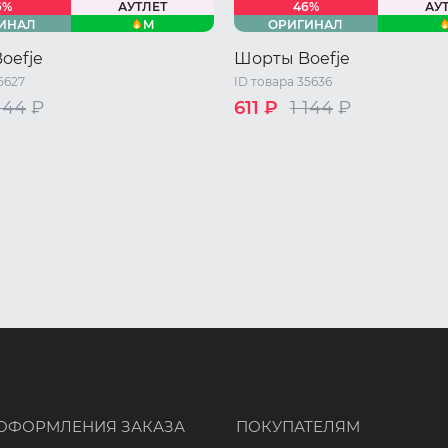
6%
АУТЛЕТ
46%
АУ
M
ИНАЛ
ОРИГИНАЛ
oefje
Шорты Boefje
5627
ID товара 35636
 144
₽
611 ₽
1 144
₽
/ M
L
XL
44 RU / S
M
L
XL
ОФОРМЛЕНИЯ ЗАКАЗА
ПОКУПАТЕЛЯМ