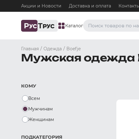
Акции и Новости
Доставка и оплата
Контакт
Каталог
Часто ищут
/
/
Главная
Одежда
Boefje
Мужская одежда 
Плавки
Нижнее белье / Плавки
Топ-бра
Нижнее белье / Топ-бра
КОМУ
Боксеры и хипсы
Нижнее белье / Трусы / 
Всем
Джоки
Нижнее белье / Трусы / 
Мужчинам
Майки
Женщинам
Одежда / Майки
ПОДКАТЕГОРИЯ