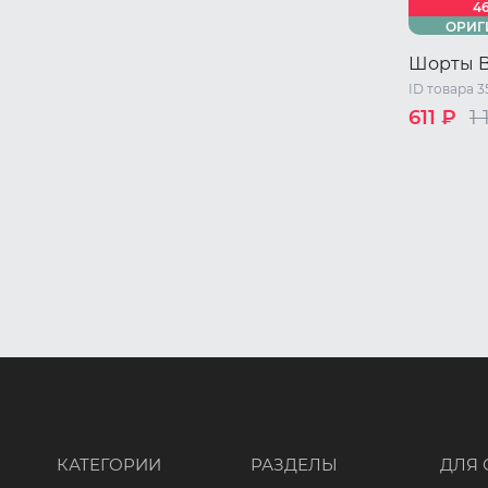
4
ОРИГ
Шорты B
ID товара 3
611 ₽
1
S
46 RU 
КАТЕГОРИИ
РАЗДЕЛЫ
ДЛЯ 