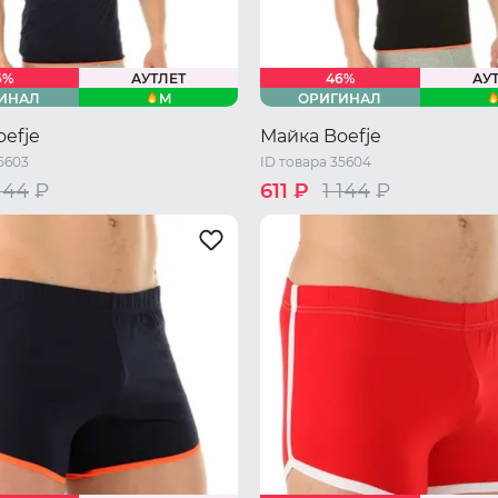
6%
АУТЛЕТ
46%
АУ
M
ИНАЛ
ОРИГИНАЛ
efje
Майка Boefje
5603
ID товара 35604
 144
₽
611 ₽
1 144
₽
/ M
L
XL
S
46 RU / M
L
XL