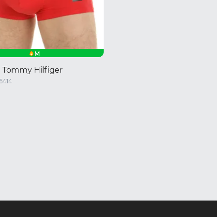
M
 Tommy Hilfiger
6414
XXL