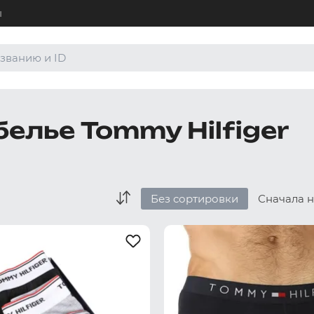
ы
+7 (4
Для а
8 (80
елье Tommy Hilfiger
Для а
order
По лю
Без сортировки
Сначала 
Боксеры и хипсы
Джоки