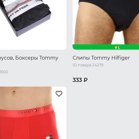
L
русов, Боксеры Tommy
Слипы Tommy Hilfiger
ID товара 24279
8100
333 ₽
XXL
S
M
L
XL
XXL