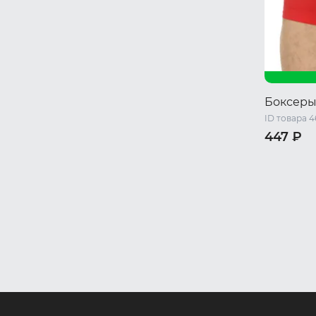
Боксеры
ID товара 4
447 ₽
M
L
XL