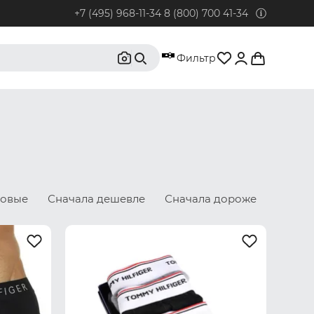
+7 (495) 968-11-34
8 (800) 700 41-34
95) 968-11-34
Фильтр
бонентов из Москвы и Московской области.
0) 700 41-34
бонентов из РФ, кроме Москвы и Московской области.
@rustrus.ru
бым интересующим вопросам
новые
Сначала дешевле
Сначала дороже