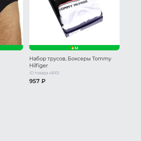
M
Набор трусов, Боксеры Tommy
Hilfiger
ID товара 48101
957 ₽
M
L
XL
XXL