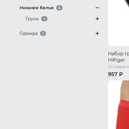
Нижнее белье
4
Трусы
4
Одежда
3
Набор т
Hilfiger
ID товара 4
957 ₽
M
L
XL