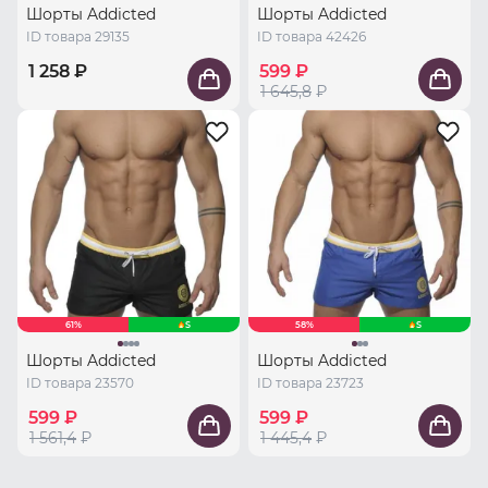
Шорты Addicted
Шорты Addicted
ID товара 29135
ID товара 42426
1 258 ₽
599 ₽
1 645,8
₽
61%
S
58%
S
Шорты Addicted
Шорты Addicted
ID товара 23570
ID товара 23723
599 ₽
599 ₽
1 561,4
₽
1 445,4
₽