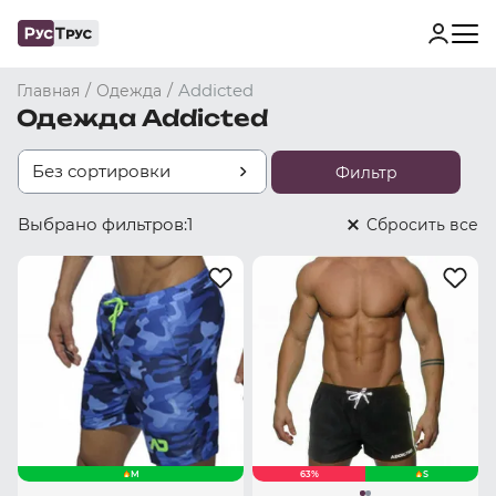
/
/
Addicted
Главная
Одежда
Одежда Addicted
Без сортировки
Фильтр
Выбрано фильтров:
1
Cбросить все
M
63%
S