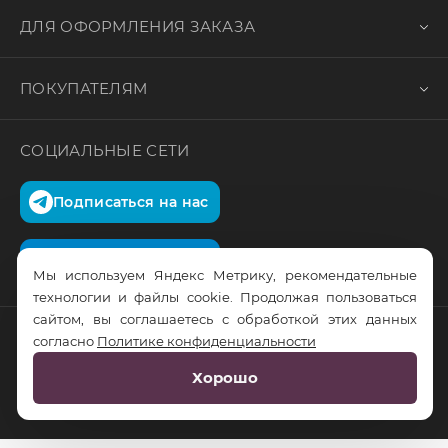
ДЛЯ ОФОРМЛЕНИЯ ЗАКАЗА
ПОКУПАТЕЛЯМ
СОЦИАЛЬНЫЕ СЕТИ
Подписаться на нас
Подписаться на нас
Мы используем Яндекс Метрику, рекомендательные
технологии и файлы cookie. Продолжая пользоваться
сайтом, вы соглашаетесь с обработкой этих данных
согласно
Политике конфиденциальности
© RusTrus. 2011-2026. Все права защищены
Хорошо
Разработка сайта:
RS Digital