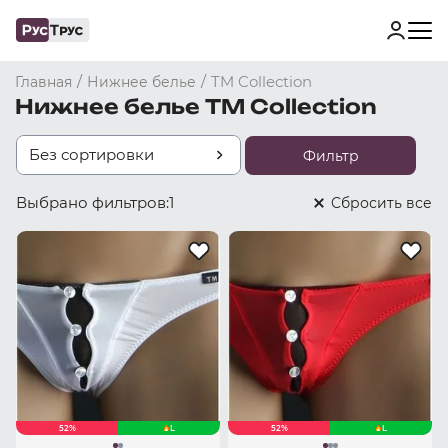
/
/
TM Collection
Главная
Нижнее белье
Нижнее белье TM Collection
Без сортировки
Фильтр
Выбрано фильтров:
1
Cбросить все
52%
L
52%
L