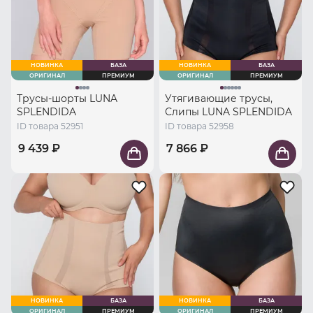
НОВИНКА
БАЗА
НОВИНКА
БАЗА
ОРИГИНАЛ
ПРЕМИУМ
ОРИГИНАЛ
ПРЕМИУМ
Трусы-шорты LUNA
Утягивающие трусы,
SPLENDIDA
Слипы LUNA SPLENDIDA
ID товара 52951
ID товара 52958
9 439 ₽
7 866 ₽
НОВИНКА
БАЗА
НОВИНКА
БАЗА
ОРИГИНАЛ
ПРЕМИУМ
ОРИГИНАЛ
ПРЕМИУМ