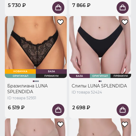
5 730 ₽
7 866 ₽
НОВИНКА
БАЗА
ОРИГИНАЛ
ПРЕМИУМ
БАЗА
ОРИГИНАЛ
ПРЕМИУМ
Бразилиана LUNA
Слипы LUNA SPLENDIDA
SPLENDIDA
ID товара 52424
ID товара 52931
6 519 ₽
2 698 ₽