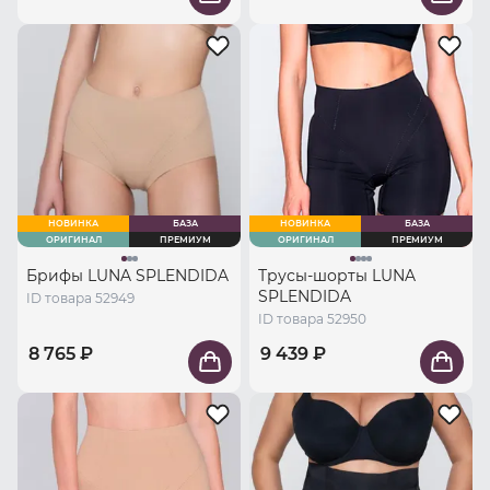
НОВИНКА
БАЗА
НОВИНКА
БАЗА
ОРИГИНАЛ
ПРЕМИУМ
ОРИГИНАЛ
ПРЕМИУМ
Брифы LUNA SPLENDIDA
Трусы-шорты LUNA
SPLENDIDA
ID товара 52949
ID товара 52950
8 765 ₽
9 439 ₽