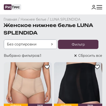
/
/
Главная
Нижнее белье
LUNA SPLENDIDA
Женское нижнее белье LUNA
SPLENDIDA
Без сортировки
Фильтр
Выбрано фильтров:
1
Cбросить все
НОВИНКА
БАЗА
НОВИНКА
БАЗА